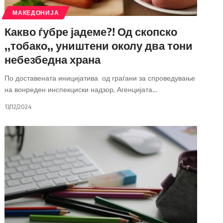
МАКЕДОНИЈА
Какво ѓубре јадеме?! Од скопско
,,тобако,, уништени околу два тони
небезбедна храна
По доставената иницијатива од граѓани за спроведување
на вонреден инспекциски надзор, Агенцијата
…
13/12/2024