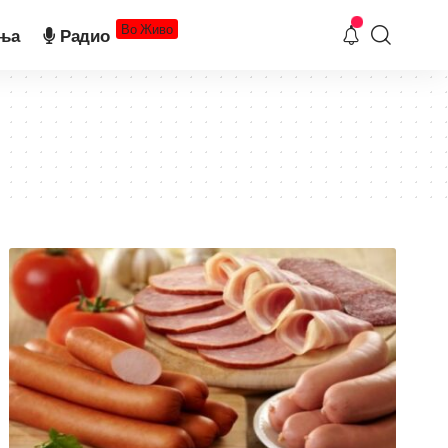
Во Живо
ња
Радио