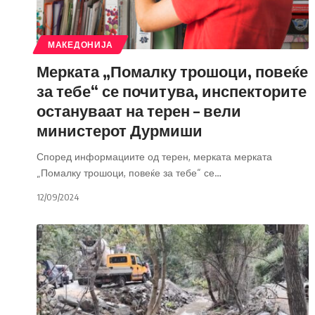
МАКЕДОНИЈА
Мерката „Помалку трошоци, повеќе
за тебе“ се почитува, инспекторите
остануваат на терен – вели
министерот Дурмиши
Според информациите од терен, мерката мерката
„Помалку трошоци, повеќе за тебе“ се
…
12/09/2024