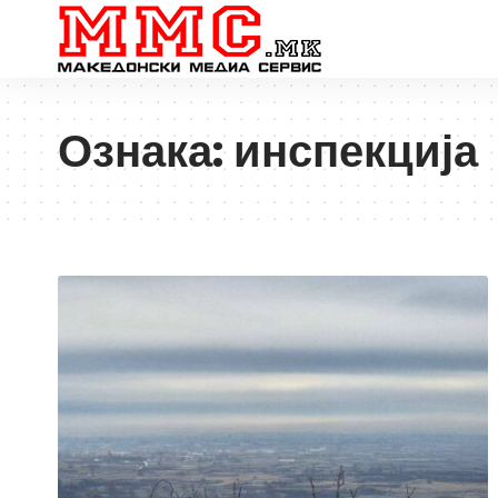
Ознака:
инспекција