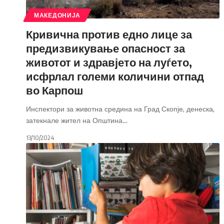
МАКЕДОНИЈА
Кривична против едно лице за
предизвикување опасност за
животот и здравјето на луѓето,
исфрлал големи количини отпад
во Карпош
Инспектори за животна средина на Град Скопје, денеска,
затекнале жител на Општина
…
13/10/2024