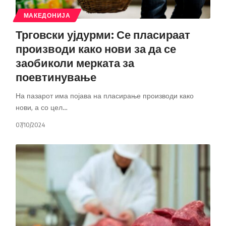
МАКЕДОНИЈА
Трговски ујдурми: Се пласираат
производи како нови за да се
заобиколи мерката за
поевтинување
На пазарот има појава на пласирање производи како
нови, а со цел
…
07/10/2024