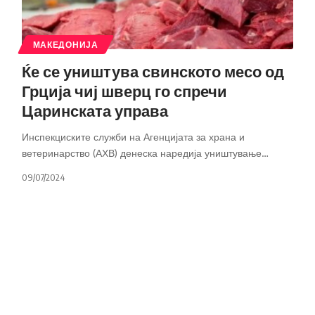
МАКЕДОНИЈА
Ќе се уништува свинското месо од
Грција чиј шверц го спречи
Царинската управа
Инспекциските служби на Агенцијата за храна и
ветеринарство (АХВ) денеска наредија уништување
…
09/07/2024