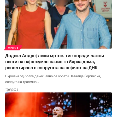
ЖИВОТ
Додека Андреј лежи мртов, тие поради лажни
вести на најнехуман начин го бараа дома,
револтирана е сопругата на пејачот на ДНК
Скршена од болка денес јавно се обрати Наталија Ѓоргиеска,
сопруга на трагично
…
17/03/2025