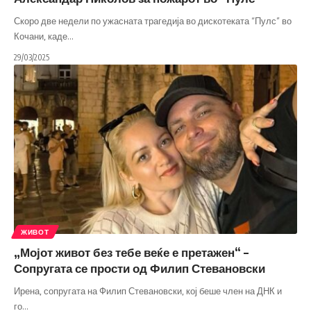
Скоро две недели по ужасната трагедија во дискотеката “Пулс” во
Кочани, каде
…
29/03/2025
ЖИВОТ
„Мојот живот без тебе веќе е претажен“ –
Сопругата се прости од Филип Стевановски
Ирена, сопругата на Филип Стевановски, кој беше член на ДНК и
го
…