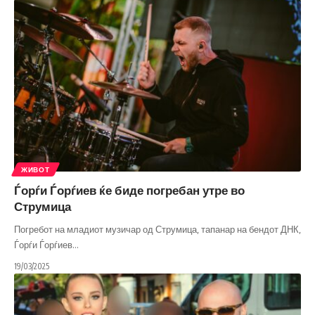
ЖИВОТ
Ѓорѓи Ѓорѓиев ќе биде погребан утре во
Струмица
Погребот на младиот музичар од Струмица, тапанар на бендот ДНК,
Ѓорѓи Ѓорѓиев
…
19/03/2025