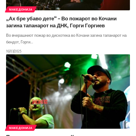
МАКЕДОНИЈА
„Ах бре убаво дете“ – Во пожарот во Кочани
загина тапанарот на ДНК, Горги Горгиев
Во вчерашниот пожар во дискотека во Кочани загина тапанарот на
бендот, Горги
…
16/03/2025
МАКЕДОНИЈА