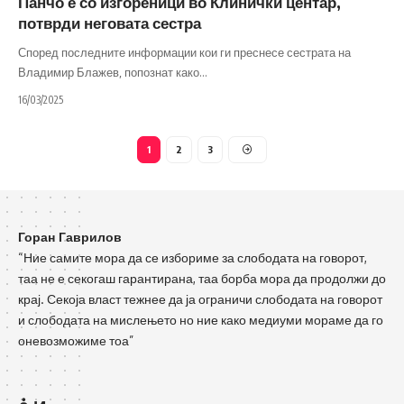
Панчо е со изгореници во Клинички центар,
потврди неговата сестра
Според последните информации кои ги преснесе сестрата на
Владимир Блажев, попознат како
…
16/03/2025
1
2
3
Горан Гаврилов
“Ние самите мора да се избориме за слободата на говорот,
таа не е секогаш гарантирана, таа борба мора да продолжи до
крај. Секоја власт тежнее да ја ограничи слободата на говорот
и слободата на мислењето но ние како медиуми мораме да го
оневозможиме тоа”