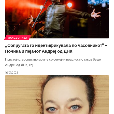
МАКЕДОНИЈА
„Сопругата го идентификувала по часовникот“ –
Почина и пејачот Андреј од ДНК
Пристојно, воспитано момче со семејни вредности, таков беше
Андреј од ДНК, кој
…
16/03/2025