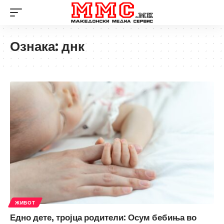
Ознака:
днк
ЖИВОТ
Едно дете, тројца родители: Осум бебиња во