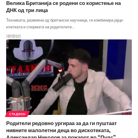
Велика Британија се родени со користење на
ДНК од три лица
Техниката, развиена од британски научници, ги комбинира јајце-
клетката и спермата на родителите
…
17/07/2025
СТАДИОН
Родители редовно ургираа за да ги пуштаат
нивните малолетни деца во дискотеката,
Александар Николов за пожарот во “Пулс”