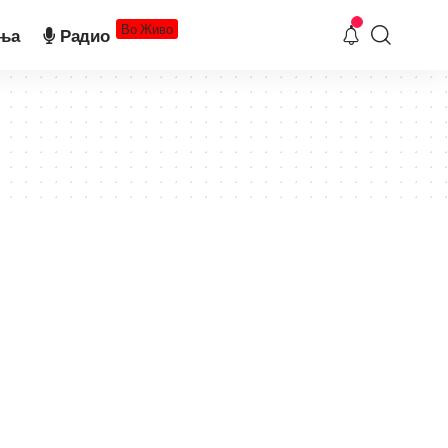
Во Живо
ња
Радио