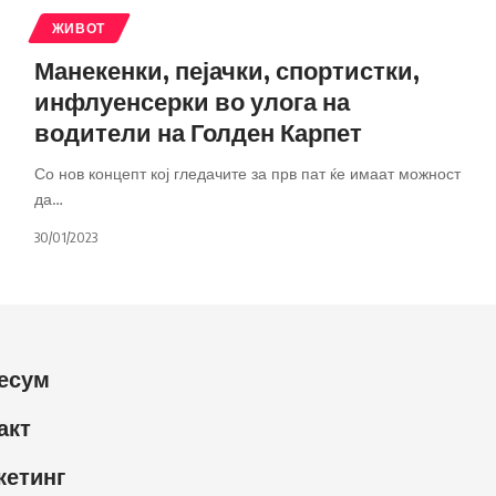
ЖИВОТ
Манекенки, пејачки, спортистки,
инфлуенсерки во улога на
водители на Голден Карпет
Со нов концепт кој гледачите за прв пат ќе имаат можност
да
…
30/01/2023
есум
акт
кетинг