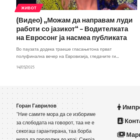
ЖИВОТ
(Видео) „Можам да направам луди
работи со јазикот“ – Водителката
на Евросонг ја насмеа публиката
Во паузата додека траеше гласањетона прват
полуфинална вечер на Евровизија, гледачите ги
…
14/05/2025
Горан Гаврилов
Импр
“Ние самите мора да се избориме
Конт
за слободата на говорот, таа не е
секогаш гарантирана, таа борба
Мар
мора да продолжи до крај. Секоја