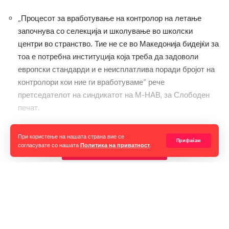
„Процесот за вработување на контролор на летање
започнува со селекција и школување во школски
центри во странство. Тие не се во Македонија бидејќи за
тоа е потребна институција која треба да задоволи
европски стандарди и е неисплатлива поради бројот на
контролори кои ние ги вработуваме“ рече
претседателот на синдикатот на М-НАВ, за Слободен
печат.
Тасевски раскажа дека самиот школувањето го започнал
При користење на нашата страна вие се
Прифаќам
во Белград, каде што полагал 18 предмети, но постојано
согласувате со нашата
Политика на приватност
.
Прочитај ја целата вест
низ годините има обуки.
„За разлика од факултетите, кај нас има шанса за
полагање само два пати. Првиот пат ако падне некој
добива втора шанса, но вториот пат ако падне нема
понатаму. Тоа е меѓународен стандард“ рече Тасевски.
Горан Гаврилов