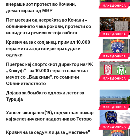
вчерашниот протест во Кочани,
МАКЕДОНИЈА
демантираат од МВР
Пет месеци од несреќата во Кочани –
обвинението чека рокови, протести со
инциденти речиси секоја сабота
МАКЕДОНИЈА
Кривична за скопјанец, примил 10.000
евра мито за да влијае врз судски
одлуки
МАКЕДОНИЈА
Претрес кај спортскиот директор на ФК
„Кожуф“ – за 10.000 евра го наместил
мечот со „Башкими“, го сомничи
МАКЕДОНИЈА
Обвинителството
Дојава за бомба го одложи летот за
Турција
МАКЕДОНИЈА
Уапсен скопјанец(19), подметнал пожар
кај железничкиот надвозник во Тетово
МАКЕДОНИЈА
Кривична за седум лица за „местење”