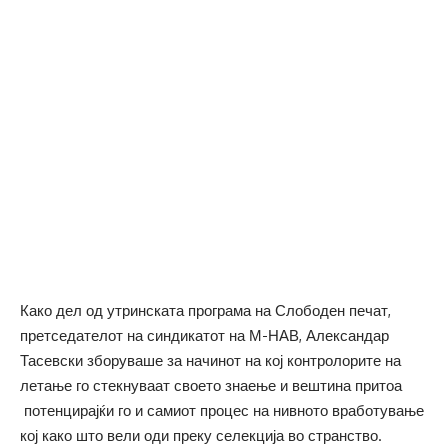
Како дел од утринската програма на Слободен печат,
претседателот на синдикатот на М-НАВ, Александар
Тасевски зборуваше за начинот на кој контролорите на
летање го стекнуваат своето знаење и вештина притоа
потенцирајќи го и самиот процес на нивното вработување
кој како што вели оди преку селекција во странство.