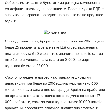
Добро е, истакна, што Буџетот има развојна компонента,
со дефицит помал од инвестициите. Посочи и дека БДП е
значително пораснат во однос на она што беше пред шест
години.
Според Ковачевски, бројот на невработени во 2016 година
беше 25 проценти, а сега е веќе 12,8 отсто, просечната
плата изнесува 650 евра што е значително повеќе од тоа
што беше и минималната плата од 8 000, во март
годинава ќе стане 23 000.
-Ако го погледнете нивото на странските директни
инвестиции, тоа беше во 2016 година кумулативно 600
милиони евра, а сега е две милијарди. Бројот на вработени
во државата минатата година веќе надмина во зоните 17
000 вработени, само за една година имаме 10 000 повеќе
вработени, просечните плати се значително зголемени.