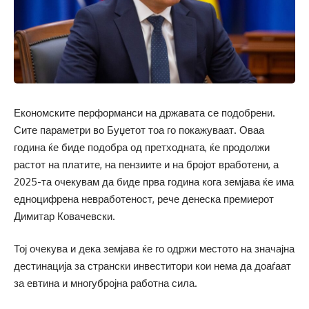
Економските перформанси на државата се подобрени.
Сите параметри во Буџетот тоа го покажуваат. Оваа
година ќе биде подобра од претходната, ќе продолжи
растот на платите, на пензиите и на бројот вработени, а
2025-та очекувам да биде прва година кога земјава ќе има
едноцифрена невработеност, рече денеска премиерот
Димитар Ковачевски.
Тој очекува и дека земјава ќе го одржи местото на значајна
дестинација за странски инвеститори кои нема да доаѓаат
за евтина и многубројна работна сила.