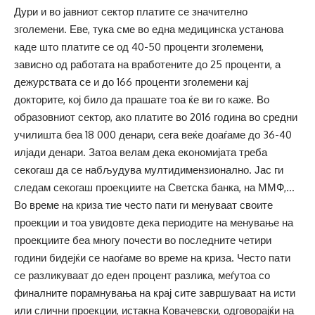
Дури и во јавниот сектор платите се значително
зголемени. Еве, тука сме во една медицинска установа
каде што платите се од 40-50 проценти зголемени,
зависно од работата на вработените до 25 проценти, а
дежурствата се и до 166 проценти зголемени кај
докторите, кој било да прашате тоа ќе ви го каже. Во
образовниот сектор, ако платите во 2016 година во средни
училишта беа 18 000 денари, сега веќе доаѓаме до 36-40
илјади денари. Затоа велам дека економијата треба
секогаш да се набљудува мултидимензионално. Јас ги
следам секогаш проекциите на Светска банка, на ММФ,…
Во време на криза тие често пати ги менуваат своите
проекции и тоа увидовте дека периодите на менување на
проекциите беа многу почести во последните четири
години бидејќи се наоѓаме во време на криза. Често пати
се разликуваат до еден процент разлика, меѓутоа со
финалните порамнувања на крај сите завршуваат на исти
или слични проекции, истакна Ковачевски, одговорајќи на