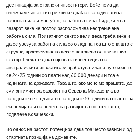
дестинација за странски инвеститори. Веќе нема да
очекуваме инвеститори кои ќе доаѓаат заради евтина
работна сила и многубројна работна сила, бидејќи и на
пазарот веќе не постои расположлива неограничена
работна сила. Приватниот сектор вели дека треба веќе и
да се увезува работна сила со оглед на тоа што она што е
стручно, професионално веќе е исцрпено од приватниот
сектор. Гледате дека најновата инвестиција на
австралиските инвеститори вработува млади луѓе коишто
се 24-25 години со плати над 60 000 денари и тоа е
иднината на државата. Така што, ако мене ме прашате, јас
сум оптимист за развојот на Северна Македонија во
наредните пет години, во наредните 10 години на полето на
економијата и на полето на развојот на општеството,
подвлече Ковачевски.
Во однос на растот, потенцира дека тоа често зависи и од
стартната позиција на државите.