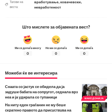
вработување
,
ковачевски
,
Тагови на
веста:
невработеност
Што мислете за објавената вест?
Ми се допаѓа многу
Не ми се допаѓа
Ми се допаѓа
0
0
0
Можеби ќе ве интересира
Снаата со јастук се обидела да ја
задуши бабата на сопругот, седнала врз
неа и ја удирала со тупаници
МАКЕДОНИЈА
На ниту еден граѓанин не му беше
скратено правото да присуствува на