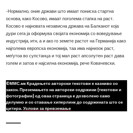
-Нормално, оние држави што имаат пониска стартна
основа, како Косово, имаат поголема стапка на раст.
Косово е најновата независна држава на Балканот која
дури сега ја оформува својата економија со воведување
индустрија, итн, а и ако го земете растот на Германија како
најголема европска економија, таа има најнизок раст,
меѓутоа во супстанца и тој мал раст апсолутен раст дава
голем и затоа е најсилна економија, рече Ковачевски.
©ММС.мк Крадењето авторски текстови е казниво со
закон. Преземањето на авторски содржини (текстови и
фотографии) од оваа страница е дозволено само
делумно и со ставање хиперлинк до содржината што се
цитира.
Услови за превземање