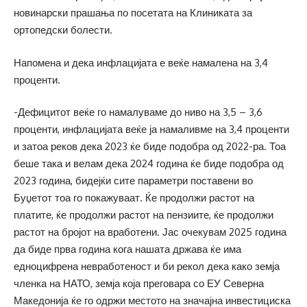
новинарски прашања по посетата на Клиниката за
ортопедски болести.
Напомена и дека инфлацијата е веќе намалена на 3,4
проценти.
-Дефицитот веќе го намалуваме до ниво на 3,5 – 3,6
проценти, инфлацијата веќе ја намаливме на 3,4 проценти
и затоа реков дека 2023 ќе биде подобра од 2022-ра. Тоа
беше така и велам дека 2024 година ќе биде подобра од
2023 година, бидејќи сите параметри поставени во
Буџетот тоа го покажуваат. Ќе продолжи растот на
платите, ќе продолжи растот на пензиите, ќе продолжи
растот на бројот на вработени. Јас очекувам 2025 година
да биде прва година кога нашата држава ќе има
едноцифрена невработеност и би рекол дека како земја
членка на НАТО, земја која преговара со ЕУ Северна
Македонија ќе го одржи местото на значајна инвестициска