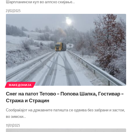
Шарпланински куп во алпско скијање
…
21/02/2025
МАКЕДОНИЈА
Снег на патот Тетово – Попова Шапка, Гостивар –
Стража и Страцин
Сообраќајот на државните патишта се одвива без забрани и застои,
во зимски
…
11/01/2025