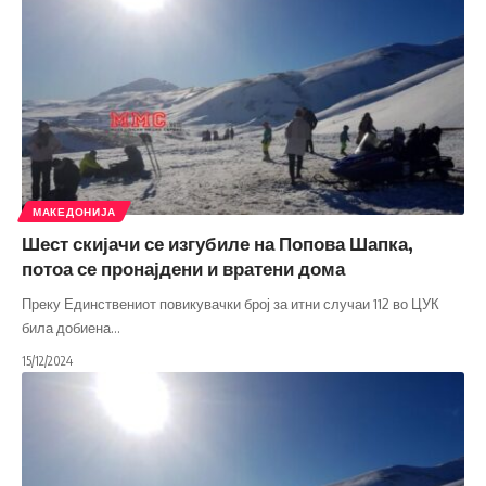
МАКЕДОНИЈА
Шест скијачи се изгубиле на Попова Шапка,
потоа се пронајдени и вратени дома
Преку Единствениот повикувачки број за итни случаи 112 во ЦУК
била добиена
…
15/12/2024