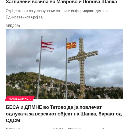
Заглавени возила во Маврово и Попова Шапка
Од Центарот за управување со кризи информираат дека на
Единствениот број за
…
01/12/2024
МАКЕДОНИЈА
БЕСА и ДПМНЕ во Тетово да ја повлечат
одлуката за верскиот објект на Шапка, бараат од
СДСМ