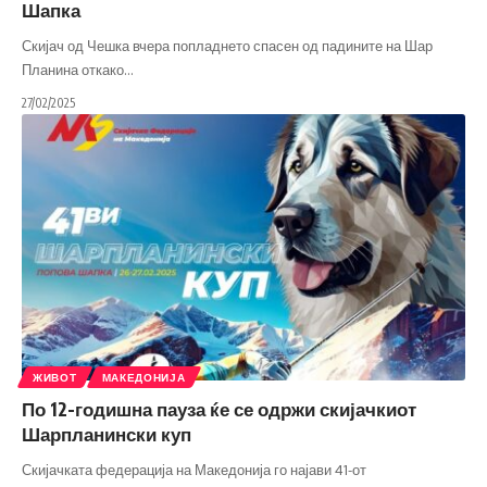
Шапка
Скијач од Чешка вчера попладнето спасен од падините на Шар
Планина откако
…
27/02/2025
ЖИВОТ
МАКЕДОНИЈА
По 12-годишна пауза ќе се одржи скијачкиот
Шарпланински куп
Скијачката федерација на Македонија го најави 41-от