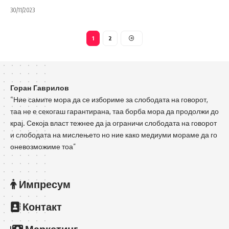
30/11/2023
1
2
Горан Гаврилов
“Ние самите мора да се избориме за слободата на говорот,
таа не е секогаш гарантирана, таа борба мора да продолжи до
крај. Секоја власт тежнее да ја ограничи слободата на говорот
и слободата на мислењето но ние како медиуми мораме да го
оневозможиме тоа”
Импресум
Контакт
Маркетинг