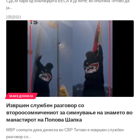
СДСМ бара од коалицијата БЕСА и ДПМНЕ во општина Тетово да
ја
…
27/12/2023
МАКЕДОНИЈА
Извршен службен разговор со
второосомничениот за симнување на знамето во
манастирот на Попова Шапка
МВР соопшти дека денеска во СВР Тетово е извршен службен
разговор со
…