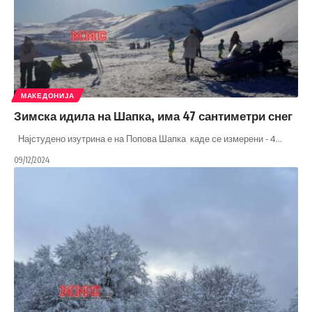
МАКЕДОНИЈА
Зимска идила на Шапка, има 47 сантиметри снег
Најстудено изутрина е на Попова Шапка каде се измерени - 4
…
09/12/2024