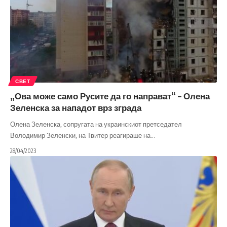
СВЕТ
„Ова може само Русите да го направат“ – Олена
Зеленска за нападот врз зграда
Олена Зеленска, сопругата на украинскиот претседател
Володимир Зеленски, на Твитер реагираше на
…
28/04/2023