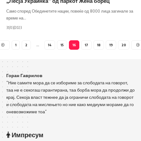
„Лесја Украинка“ од паркот Жена борец
Само според Обединетите нации, повеќе од 8000 лица загинале за
време на
…
31/03/2023
1
2
…
14
15
16
17
18
19
20
Горан Гаврилов
“Ние самите мора да се избориме за слободата на говорот,
таа не е секогаш гарантирана, таа борба мора да продолжи до
крај. Секоја власт тежнее да ја ограничи слободата на говорот
и слободата на мислењето но ние како медиуми мораме да го
оневозможиме тоа”
Импресум