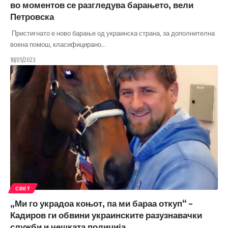
во моментов се разгледува барањето, вели
Петровска
Пристигнато е ново барање од украинска страна, за дополнителна
воена помош, класифицирано
…
18/05/2023
СВЕТ
„Ми го украдоа коњот, па ми бараа откуп“ –
Кадиров ги обвини украинските разузнавачки
служби и чешката полиција