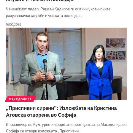
Чеченскиот лидер, Рамзан Кадиров ги обвини украинските
разузнавачки служби и чешката полиција
…
16/05/2023
МАКЕДОНИЈА
„Приспивни сирени“: Изложбата на Кристина
Атовска отворена во Софија
Вчеравечер во Културно-информативниот центар на Македонија во
Софија се отвори изложбата „Приспивни
…