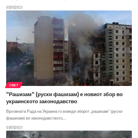
05/05/2023
СВЕТ
“Рашизам“ (руски фашизам) е новиот збор во
украинското законодавство
Врховната Рада на Украина го воведе зборот „рашизам“ (руски
фашизам) во законодавството,
…
03/05/2023