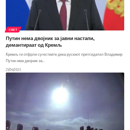
СВЕТ
Путин нема двојник за јавни настапи,
демантираат од Кремљ
Кремљ ги отфрли сугестиите дека рускиот претседател Владимир
Путин има двојник за
…
25/04/2023