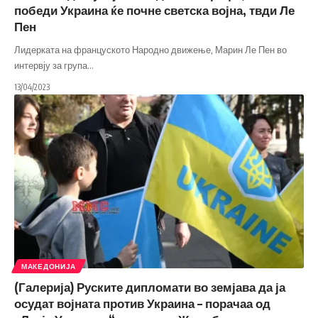
победи Украина ќе почне светска војна, твди Ле
Пен
Лидерката на француското Народно движење, Марин Ле Пен во
интервју за група
…
13/04/2023
МАКЕДОНИЈА
(Галерија) Руските дипломати во земјава да ја
осудат војната против Украина – порачаа од