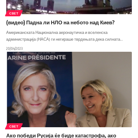
СВЕТ
(видео) Падна ли НЛО на небото над Киев?
Американската Национална аеронаутичка и вселенска
администрација (НАСА) ги негираше тврдењата дека силната
…
20/04/2023
СВЕТ
Ако победи Русија ќе биде катастрофа, ако