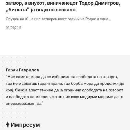
затвор, а внукот, виничанецот Тодор Димитров,
„битката“ ја води со пенкало
Осуден на 101, а бил затворен шест години на Родос и една
…
09/09/2019
Горан Гаврилов
“Ние самите мора да се избориме за слободата на говорот,
таа не е секогаш гарантирана, таа борба мора да продолжи до
крај. Секоја власт тежнее да ја ограничи слободата на говорот
и слободата на мислењето но ние како медиуми мораме да го
оневозможиме тоа”
Импресум