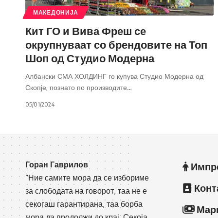
МАКЕДОНИЈА
Кит ГО и Вива Фреш се
окрупнуваат со брендовите на Топ
Шоп од Студио Модерна
Албански СМА ХОЛДИНГ го купува Студио Модерна од
Скопје, познато по производите
…
05/01/2024
Горан Гаврилов
Импр
“Ние самите мора да се избориме
Конт
за слободата на говорот, таа не е
секогаш гарантирана, таа борба
Мар
мора да продолжи до крај. Секоја