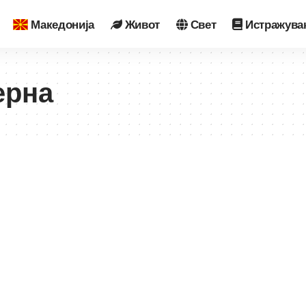
Македонија
Живот
Свет
Истражува
ерна