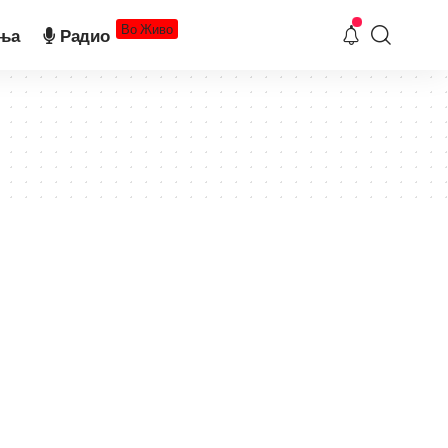
Во Живо
ња
Радио