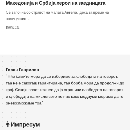
Македонија и Србија херои на заедницата
Сè започна со стравот на малата Анѓела, дека за време на
полицискиот
…
11/01/2022
Горан Гаврилов
“Ние самите мора да се избориме за слободата на говорот,
таа не е секогаш гарантирана, таа борба мора да продолжи до
крај. Секоја власт тежнее да ја ограничи слободата на говорот
и слободата на мислењето но ние како медиуми мораме да го
оневозможиме тоа”
Импресум