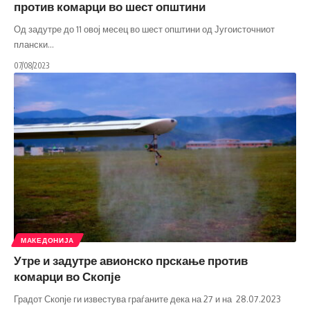
против комарци во шест општини
Од задутре до 11 овој месец во шест општини од Југоисточниот
плански
…
07/08/2023
МАКЕДОНИЈА
Утре и задутре авионско прскање против
комарци во Скопје
Градот Скопје ги известува граѓаните дека на 27 и на 28.07.2023