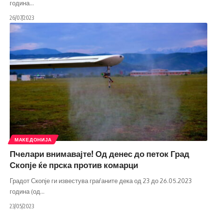
година
…
26/07/2023
МАКЕДОНИЈА
Пчелари внимавајте! Од денес до петок Град
Скопје ќе прска против комарци
Градот Скопје ги известува граѓаните дека од 23 до 26.05.2023
година (од
…
23/05/2023