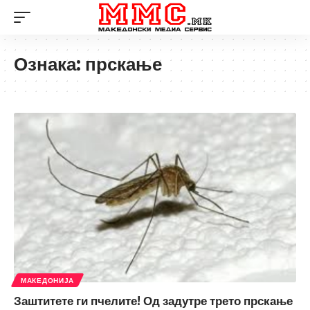
Ознака:
прскање
МАКЕДОНИЈА
Заштитете ги пчелите! Од задутре трето прскање