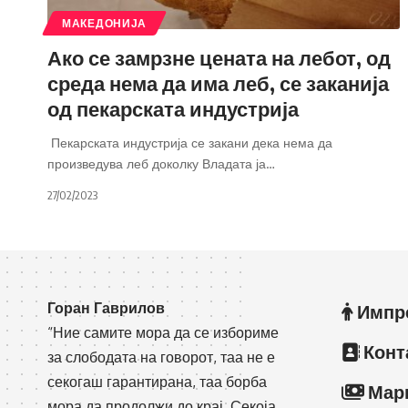
МАКЕДОНИЈА
Ако се замрзне цената на лебот, од
среда нема да има леб, се заканија
од пекарската индустрија
Пекарската индустрија се закани дека нема да
произведува леб доколку Владата ја
…
27/02/2023
Горан Гаврилов
Импр
“Ние самите мора да се избориме
Конт
за слободата на говорот, таа не е
секогаш гарантирана, таа борба
Мар
мора да продолжи до крај. Секоја