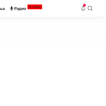
Во Живо
ња
Радио