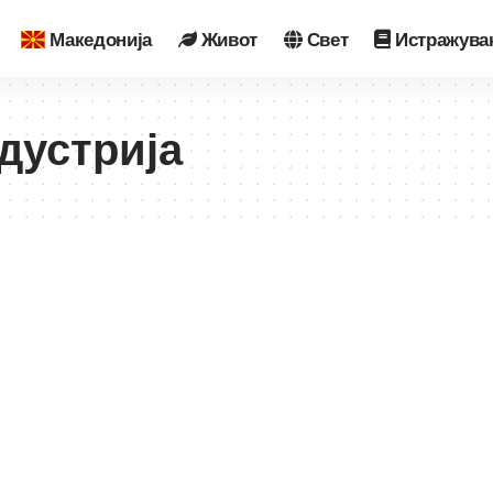
Македонија
Живот
Свет
Истражува
дустрија