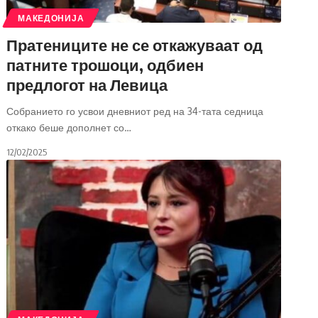
МАКЕДОНИЈА
Пратениците не се откажуваат од
патните трошоци, одбиен
предлогот на Левица
Собранието го усвои дневниот ред на 34-тата седница
откако беше дополнет со
…
12/02/2025