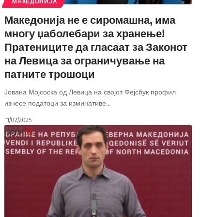
МАКЕДОНИЈА
Македонија не е сиромашна, има
многу џаболебари за хранење!
Пратениците да гласаат за Законот
на Левица за ограничување на
патните трошоци
Јована Мојсоска од Левица на својот Фејсбук профил
изнесе податоци за изминативе
…
11/02/2025