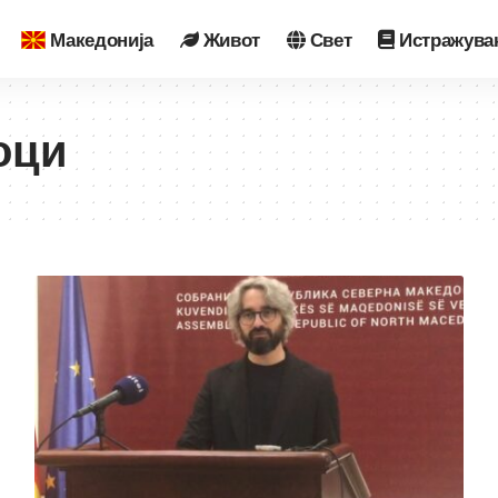
Македонија
Живот
Свет
Истражува
оци