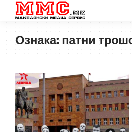
Ознака:
патни трош