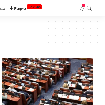
Во Живо
ња
Радио