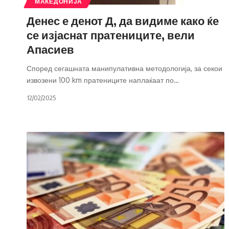
МАКЕДОНИЈА
Денес е денот Д, да видиме како ќе
се изјаснат пратениците, вели
Апасиев
Според сегашната манипулативна методологија, за секои
извозени 100 km пратениците наплаќаат по
…
12/02/2025