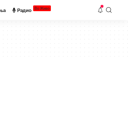
Во Живо
ња
Радио