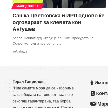
МАКЕДОНИЈА
Сашка Цветковска и ИРЛ одново ќе
одговараат за клевета кон
Анѓушев
Апелациониот суд Скопје ја поништи пресудата на
Основниот суд и повторно го
…
29/05/2023
Горан Гаврилов
Импр
“Ние самите мора да се избориме
Конт
за слободата на говорот, таа не е
секогаш гарантирана, таа борба
Мар
мора да продолжи до крај. Секоја