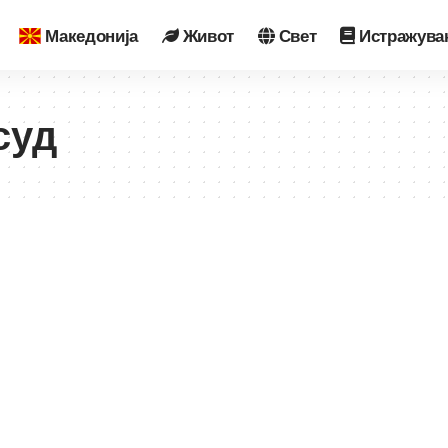
Македонија
Живот
Свет
Истражува
суд