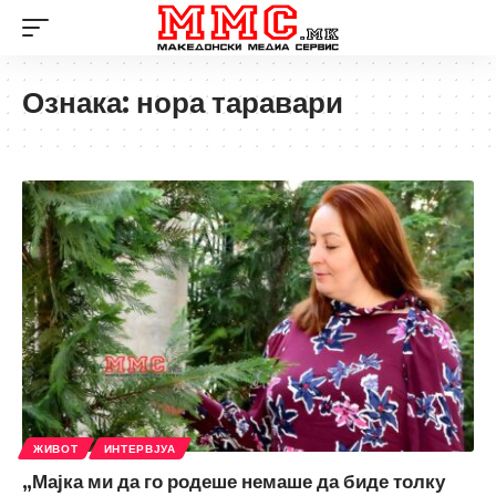
Ознака:
нора таравари
ЖИВОТ
ИНТЕРВЈУА
„Мајка ми да го родеше немаше да биде толку