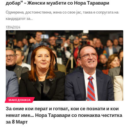
добар“ – Женски муабети со Нора Таравари
Одмерена, достоинствена, жена со свое јас, таква е сопругата на
кандидатот за
…
17/04/2024
МАКЕДОНИЈА
За оние кои перат и готват, кои се познати и кои
немат име… Нора Таравари со поинаква честитка
за 8 Март