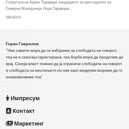
Сопругата на Арбен Таравари, кандидатот за претседател на
Северна Македонија, Нора Таравари,
…
08/03/2024
Горан Гаврилов
“Ние самите мора да се избориме за слободата на говорот,
таа не е секогаш гарантирана, таа борба мора да продолжи до
крај. Секоја власт тежнее да ја ограничи слободата на говорот
и слободата на мислењето но ние како медиуми мораме да го
оневозможиме тоа”
Импресум
Контакт
Маркетинг