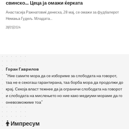
свинско… Цеца ја омажи ќерката
Анастасија Ражнатовиќ денеска, 28 мај, се омажи за фудбалерот
Немања Гудељ. Младата
…
28/05/2024
Горан Гаврилов
“Ние самите мора да се избориме за слободата на говорот,
таа не е секогаш гарантирана, таа борба мора да продолжи до
крај. Секоја власт тежнее да ја ограничи слободата на говорот
и слободата на мислењето но ние како медиуми мораме да го
оневозможиме тоа”
Импресум