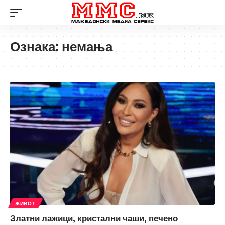
Ознака:
немања
ЖИВОТ
Златни лажици, кристални чаши, печено