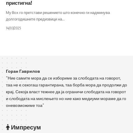
пристигна!
My Box го претстави решението што конечно ги надминува
долгогодишните предизвици на
…
14/03/2025
Горан Гаврилов
“Ние самите мора да се избориме за слободата на говорот,
таа не е секогаш гарантирана, таа борба мора да продолжи до
крај. Секоја власт тежнее да ја ограничи слободата на говорот
и слободата на мислењето но ние како медиуми мораме да го
оневозможиме тоа”
Импресум