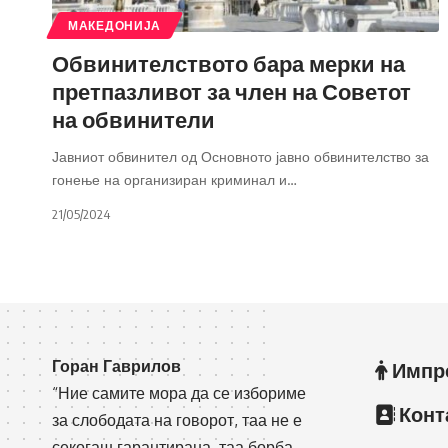
МАКЕДОНИЈА
Обвинителството бара мерки на
претпазливот за член на Советот
на обвинители
Јавниот обвинител од Основното јавно обвинителство за
гонење на организиран криминал и
…
21/05/2024
Горан Гаврилов
Импр
“Ние самите мора да се избориме
Конт
за слободата на говорот, таа не е
секогаш гарантирана, таа борба