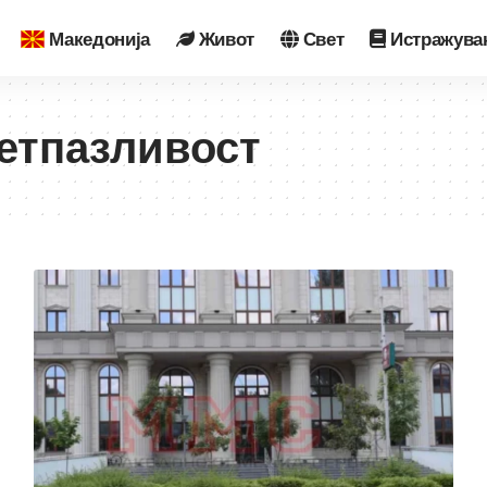
Македонија
Живот
Свет
Истражува
ретпазливост