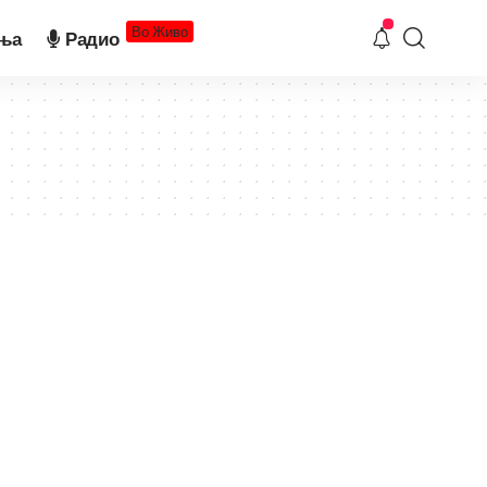
Во Живо
ња
Радио