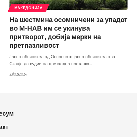
МАКЕДОНИЈА
На шестмина осомничени за упадот
во М-НАВ им се укинува
притворот, добија мерки на
претпазливост
Јавен обвинител од Основното јавно обвинителство
Скопје до судии на претходна постапка
…
23/02/2024
есум
акт