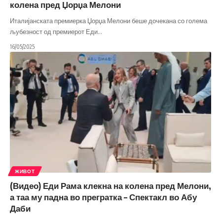
колена пред Џорџа Мелони
Италијанската премиерка Џорџа Мелони беше дочекана со голема
љубезност од премиерот Еди
…
16/05/2025
ЖИВОТ
(Видео) Еди Рама клекна на колена пред Мелони,
а таа му падна во прегратка – Спектакл во Абу
Даби