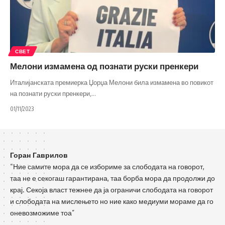
СВЕТ
Мелони измамена од познати руски пренкери
Италијанската премиерка Џорџа Мелони била измамена во повикот
на познати руски пренкери,
…
01/11/2023
Горан Гаврилов
“Ние самите мора да се избориме за слободата на говорот,
таа не е секогаш гарантирана, таа борба мора да продолжи до
крај. Секоја власт тежнее да ја ограничи слободата на говорот
и слободата на мислењето но ние како медиуми мораме да го
оневозможиме тоа”