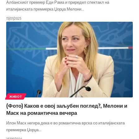
Албанскиот премиер Еди Рама и приредил спектакл на
италијанската премиерка Џорџа Мелони
…
15/01/2025
ЖИВОТ
(Фото) Каков е овој заљубен поглед?, Мелони и
Маск на романтична вечера
Илон Маск негира дека е во романтична врска со италијанската
премиерка Џорџа
…