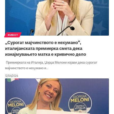
ЖИВОТ
„Сурогат мајчинството е нехумано“,
италијанската премиерка смета дека
изнајмувањето матка е кривично дело
Премиерката на Италија, Џорџа Мелони изјави дека сурогат
мајчинството е нехумано и
…
12/04/2024