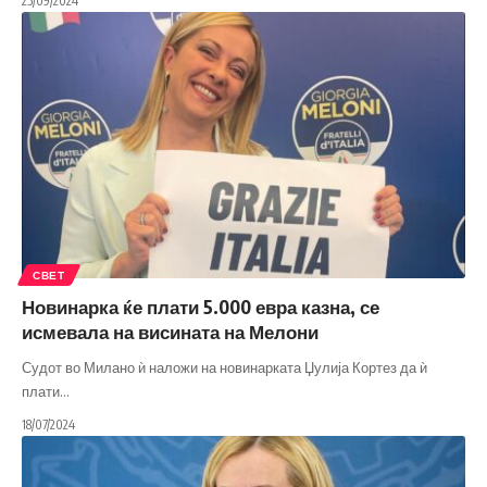
25/09/2024
СВЕТ
Новинарка ќе плати 5.000 евра казна, се
исмевала на висината на Мелони
Судот во Милано ѝ наложи на новинарката Џулија Кортез да ѝ
плати
…
18/07/2024