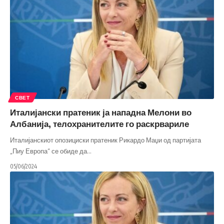
СВЕТ
Италијански пратеник ја нападна Мелони во
Албанија, телохранителите го раскрвариле
Италијанскиот опозициски пратеник Рикардо Маџи од партијата
„Пиу Европа“ се обиде да
…
05/06/2024