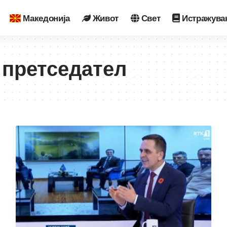
Македонија
Живот
Свет
Истражува
 претседател