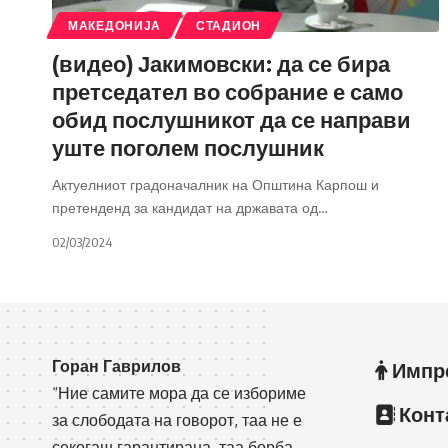
МАКЕДОНИЈА
СТАДИОН
(видео) Јакимовски: да се бира
претседател во собрание е само
обид послушникот да се направи
уште поголем послушник
Актуелниот градоначалник на Општина Карпош и
претенденд за кандидат на државата од
…
02/03/2024
Горан Гаврилов
Импр
“Ние самите мора да се избориме
Конт
за слободата на говорот, таа не е
секогаш гарантирана, таа борба