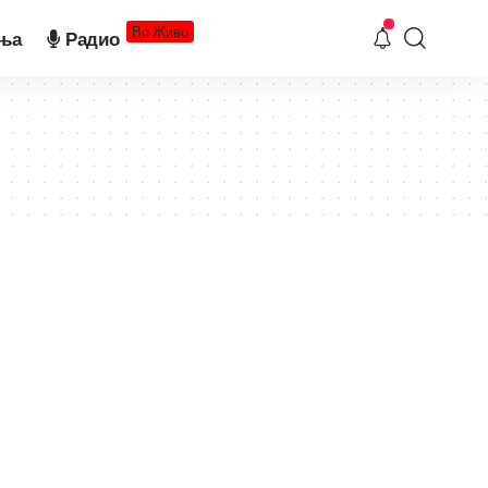
Во Живо
ња
Радио