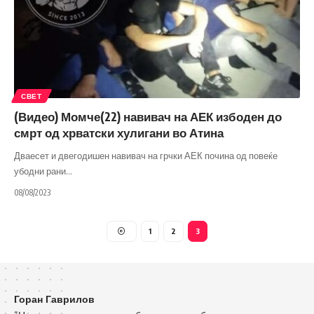
СВЕТ
(Видео) Момче(22) навивач на АЕК избоден до
смрт од хрватски хулигани во Атина
Дваесет и двегодишен навивач на грчки АЕК почина од повеќе
убодни рани
…
08/08/2023
1
2
3
Горан Гаврилов