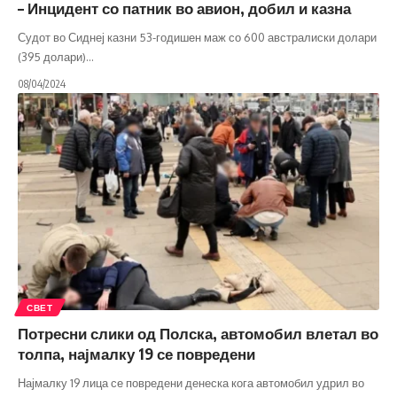
– Инцидент со патник во авион, добил и казна
Судот во Сиднеј казни 53-годишен маж со 600 австралиски долари
(395 долари)
…
08/04/2024
СВЕТ
Потресни слики од Полска, автомобил влетал во
толпа, најмалку 19 се повредени
Најмалку 19 лица се повредени денеска кога автомобил удрил во