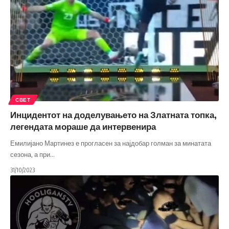
СВЕТ
Инцидентот на доделувањето на Златната топка,
легендата мораше да интервенира
Емилијано Мартинез е прогласен за најдобар голман за минатата
сезона, а при
…
31/10/2023