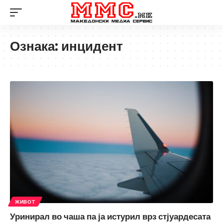
Ознака:
инцидент
ЖИВОТ
Уринирал во чаша па ја истурил врз стјуардесата