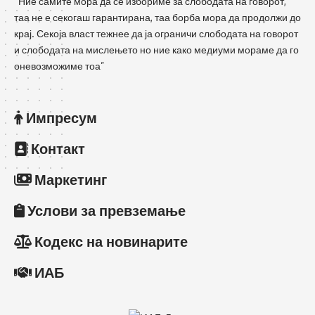
“Ние самите мора да се избориме за слободата на говорот,
таа не е секогаш гарантирана, таа борба мора да продолжи до
крај. Секоја власт тежнее да ја ограничи слободата на говорот
и слободата на мислењето но ние како медиуми мораме да го
оневозможиме тоа”
Импресум
Контакт
Маркетинг
Услови за превземање
Кодекс на новинарите
ИАБ