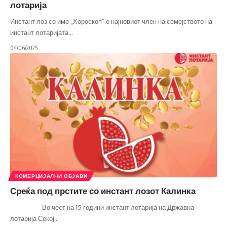
лотарија
Инстант лоз со име „Хороскоп“ е најновиот член на семејството на
инстант лотаријата
…
04/06/2025
КОМЕРЦИЈАЛНИ ОБЈАВИ
Среќа под прстите со инстант лозот Калинка
Во чест на 15 години инстант лотарија на Државна
лотарија Секој
…