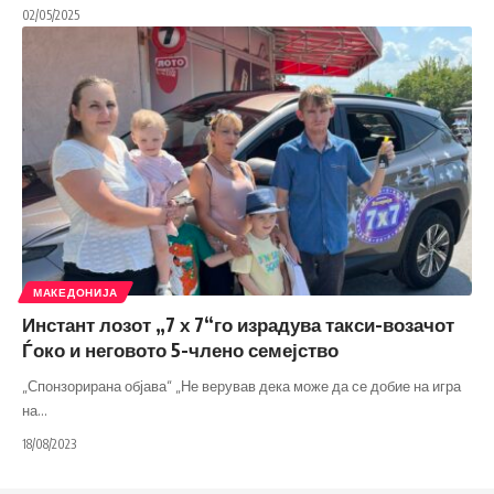
02/05/2025
МАКЕДОНИЈА
Инстант лозот „7 х 7“го израдува такси-возачот
Ѓоко и неговото 5-члено семејство
„Спонзорирана објава“ „Не верував дека може да се добие на игра
на
…
18/08/2023