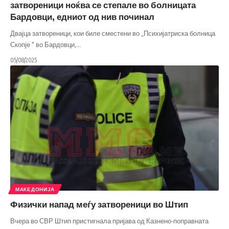
затвореници ноќва се степале во болницата
Бардовци, едниот од нив починал
Двајца затвореници, кои биле сместени во „Психијатриска болница
Скопје " во Бардовци,
…
05/08/2025
МАКЕДОНИЈА
Физички напад меѓу затвореници во Штип
Вчера во СВР Штип пристигнала пријава од Казнено-поправната