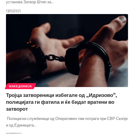
установа Затвор Штип за
…
13/02/2025
МАКЕДОНИЈА
Тројца затвореници избегале од „Идризово“,
полицијата ги фатила и ќе бидат вратени во
затворот
Полициски службеници од Оперативен тим потраги при СВР Скопје
и од Единицата
…