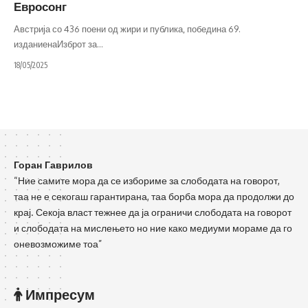
Евросонг
Австрија со 436 поени од жири и публика, победина 69.
изданиенаИзброт за
…
18/05/2025
Горан Гаврилов
“Ние самите мора да се избориме за слободата на говорот,
таа не е секогаш гарантирана, таа борба мора да продолжи до
крај. Секоја власт тежнее да ја ограничи слободата на говорот
и слободата на мислењето но ние како медиуми мораме да го
оневозможиме тоа”
Импресум