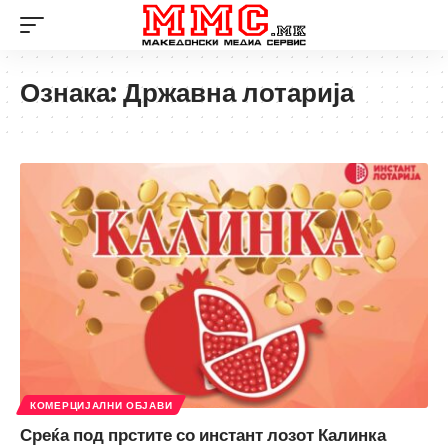
Ознака:
Државна лотарија
КОМЕРЦИЈАЛНИ ОБЈАВИ
Среќа под прстите со инстант лозот Калинка