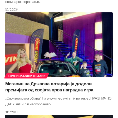
новинарско прашање
…
30/12/2024
КОМЕРЦИЈАЛНИ ОБЈАВИ
Мегавин на Државна лотарија ја додели
премијата од својата прва наградна игра
„Спонзорирана објава“ На www.megawin.mk во тек е „ПРАЗНИЧНО
ДАРУВАЊЕ“ и наскоро ново
…
18/12/2023