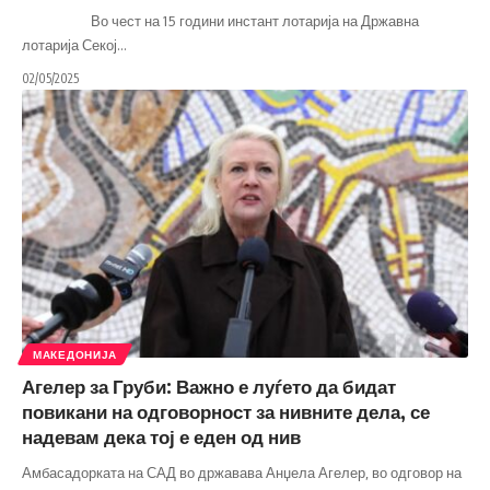
Во чест на 15 години инстант лотарија на Државна
лотарија Секој
…
02/05/2025
МАКЕДОНИЈА
Агелер за Груби: Важно е луѓето да бидат
повикани на одговорност за нивните дела, се
надевам дека тој е еден од нив
Амбасадорката на САД во државава Анџела Агелер, во одговор на