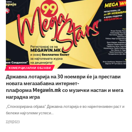
КОМЕРЦИЈАЛНИ ОБЈАВИ
Државна лотарија на 30 ноември ќе ја престави
новата мегазабавна интернет-
плаформа Megawin.mk со музички настан и мега
наградна игра
„Спонзорирана објава“ Државна лотарија е во најинтензивен раст и
бележи најголеми успеси
…
22/11/2023