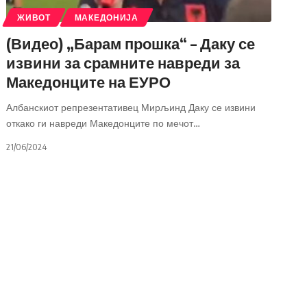
ЖИВОТ
МАКЕДОНИЈА
(Видео) „Барам прошка“ – Даку се
извини за срамните навреди за
Македонците на ЕУРО
Албанскиот репрезентативец Мирљинд Даку се извини
откако ги навреди Македонците по мечот
…
21/06/2024