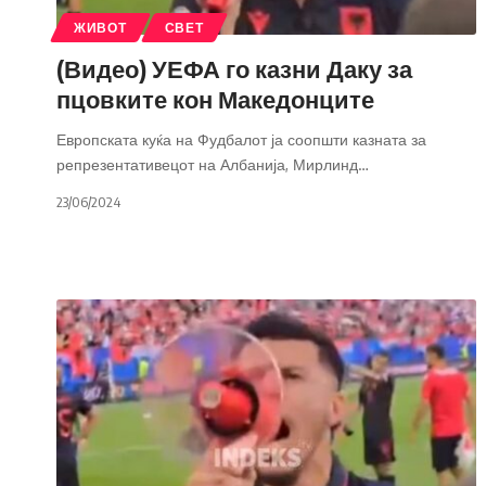
ЖИВОТ
СВЕТ
(Видео) УЕФА го казни Даку за
пцовките кон Македонците
Европската куќа на Фудбалот ја соопшти казната за
репрезентативецот на Албанија, Мирлинд
…
23/06/2024