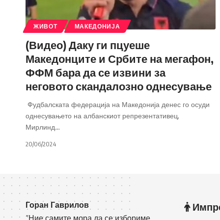
ЖИВОТ
МАКЕДОНИЈА
(Видео) Даку ги пцуеше
Македонците и Србите на мегафон,
ФФМ бара да се извини за
неговото скандалозно однесување
Фудбалската федерација на Македонија денес го осуди
однесувањето на албанскиот репрезентативец,
Мирлинд
…
20/06/2024
Горан Гаврилов
Импр
“Ние самите мора да се избориме