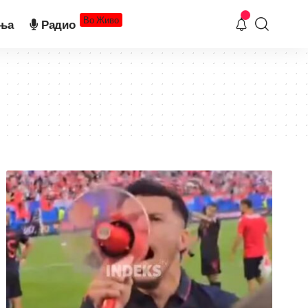
Во Живо
ња
Радио