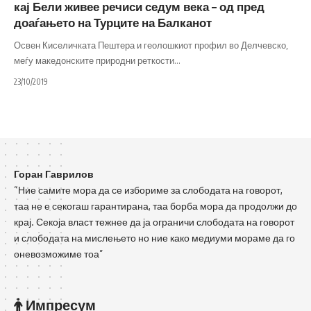
кај Бели живее речиси седум века – од пред
доаѓањето на Турците на Балканот
Освен Киселичката Пештера и геолошкиот профил во Делчевско,
меѓу македонските природни реткости
…
23/10/2019
Горан Гаврилов
“Ние самите мора да се избориме за слободата на говорот,
таа не е секогаш гарантирана, таа борба мора да продолжи до
крај. Секоја власт тежнее да ја ограничи слободата на говорот
и слободата на мислењето но ние како медиуми мораме да го
оневозможиме тоа”
Импресум