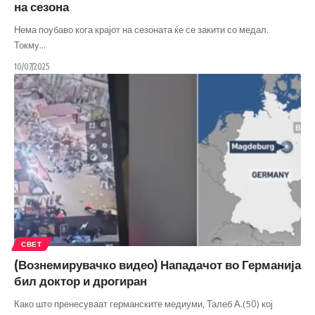
на сезона
Нема поубаво кога крајот на сезоната ќе се закити со медал.
Токму
…
10/07/2025
СВЕТ
(Вознемирувачко видео) Нападачот во Германија
бил доктор и дрогиран
Како што пренесуваат германските медиуми, Талеб А.(50) кој