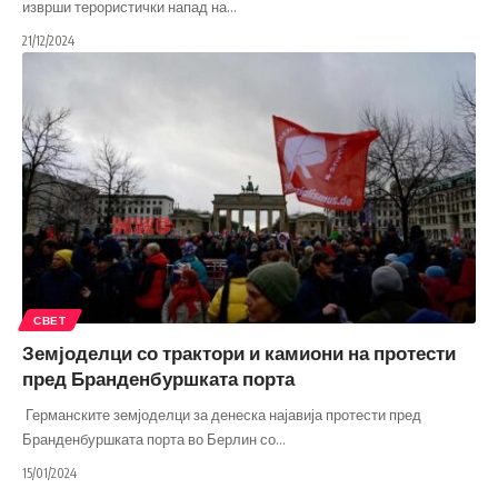
изврши терористички напад на
…
21/12/2024
СВЕТ
Земјоделци со трактори и камиони на протести
пред Бранденбуршката порта
Германските земјоделци за денеска најавија протести пред
Бранденбуршката порта во Берлин со
…
15/01/2024