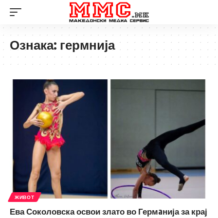
Ознака:
гермнија
ЖИВОТ
Ева Соколовска освои злато во Гермaнија за крај