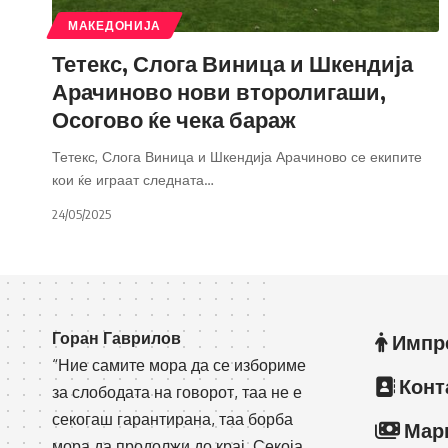
МАКЕДОНИЈА
Тетекс, Слога Виница и Шкендија
Арачиново нови второлигаши,
Осогово ќе чека бараж
Тетекс, Слога Виница и Шкендија Арачиново се екипите
кои ќе играат следната
…
24/05/2025
Горан Гаврилов
Импр
“Ние самите мора да се избориме
Конт
за слободата на говорот, таа не е
секогаш гарантирана, таа борба
Мар
мора да продолжи до крај. Секоја