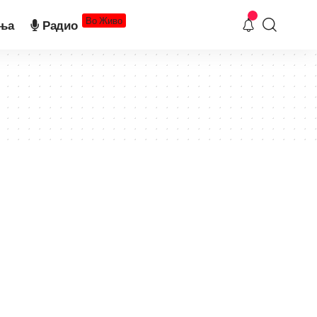
Во Живо
ња
Радио