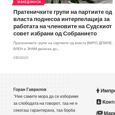
МАКЕДОНИЈА
Пратеничките групи на партиите од
власта поднесоа интерпелација за
работата на членовите на Судскиот
совет избрани од Собранието
Пратеничките групи на партиите од власта ВМРО-ДПМНЕ,
ВЛЕН и ЗНАМ денеска до
…
07/02/2025
Горан Гаврилов
Импр
“Ние самите мора да се избориме
Конт
за слободата на говорот, таа не е
секогаш гарантирана, таа борба
Мар