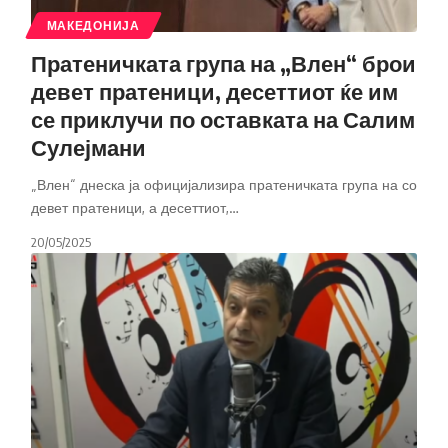
МАКЕДОНИЈА
Пратеничката група на „Влен“ брои
девет пратеници, десеттиот ќе им
се приклучи по оставката на Салим
Сулејмани
„Влен“ днеска ја официјализира пратеничката група на со
девет пратеници, а десеттиот,
…
20/05/2025