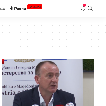
Во Живо
ња
Радио