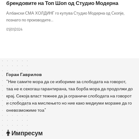
брендовите на Топ Шоп од Студио Модерна
Албански СМА ХОЛДИНГ го купува Студио Модерна од Скопје,
познато по производите
…
05/01/2024
Горан Гаврилов
“Ние самите мора да се избориме за слободата на говорот,
таа не е секогаш гарантирана, таа борба мора да продолжи до
крај. Секоја власт тежнее да ја ограничи слободата на говорот
и слободата на мислењето но ние како медиуми мораме да го
оневозможиме тоа”
Импресум