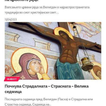
Вапсањето црвени јајца за Велигден е најраспространетата
традиција во сиот христијански свет.
…
13/04/2023
ЖИВОТ
Почнува Страдалната – Страсната – Велика
седмица
Последната седмица пред Велигден (Пасха) е Страдална или
Страстна седмица, Седмица на
…