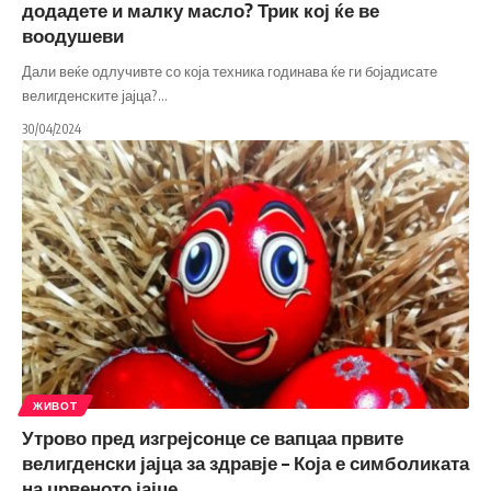
додадете и малку масло? Трик кој ќе ве
воодушеви
Дали веќе одлучивте со која техника годинава ќе ги бојадисате
велигденските јајца?
…
30/04/2024
ЖИВОТ
Утрово пред изгрејсонце се вапцаа првите
велигденски јајца за здравје – Која е симболиката
на црвеното јајце