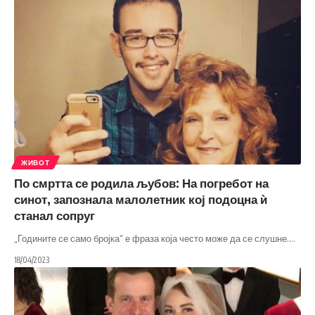
ЖИВОТ
По смртта се родила љубов: На погребот на
синот, запознала малолетник кој подоцна ѝ
станал сопруг
„Годините се само бројка“ е фраза која често може да се слушне.
…
18/04/2023