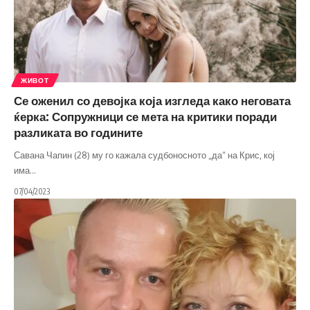
ЖИВОТ
Се оженил со девојка која изгледа како неговата
ќерка: Сопружници се мета на критики поради
разликата во годините
Савана Чапин (28) му го кажала судбоносното „да“ на Крис, кој
има
…
07/04/2023