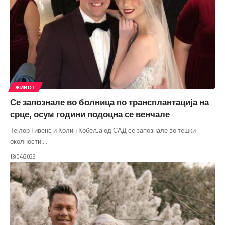
ЖИВОТ
Се запознале во болница по трансплантација на
срце, осум години подоцна се венчале
Тејлор Гивенс и Колин Кобеља од САД се запознале во тешки
околности.
…
13/04/2023