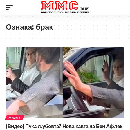
Ознака:
брак
ЖИВОТ
(Видео) Пука љубовта? Нова кавга на Бен Афлек