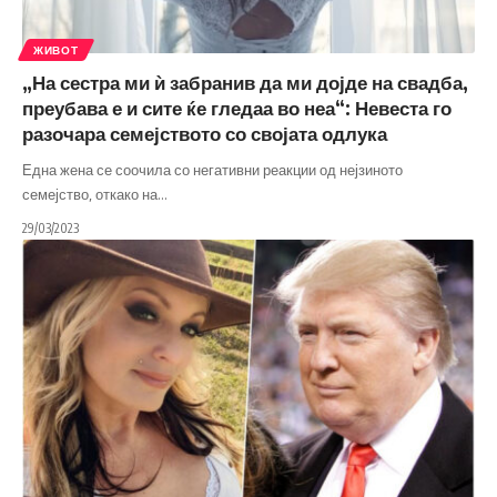
ЖИВОТ
„На сестра ми ѝ забранив да ми дојде на свадба,
преубава е и сите ќе гледаа во неа“: Невеста го
разочара семејството со својата одлука
Една жена се соочила со негативни реакции од нејзиното
семејство, откако на
…
29/03/2023