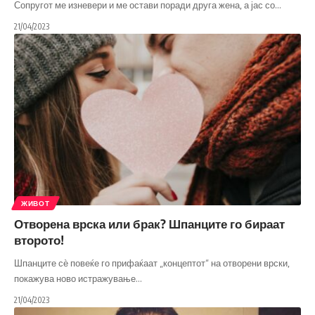
Сопругот ме изневери и ме остави поради друга жена, а јас со
…
21/04/2023
ЖИВОТ
Отворена врска или брак? Шпанците го бираат
второто!
Шпанците сѐ повеќе го прифаќаат „концептот“ на отворени врски,
покажува ново истражување
…
21/04/2023