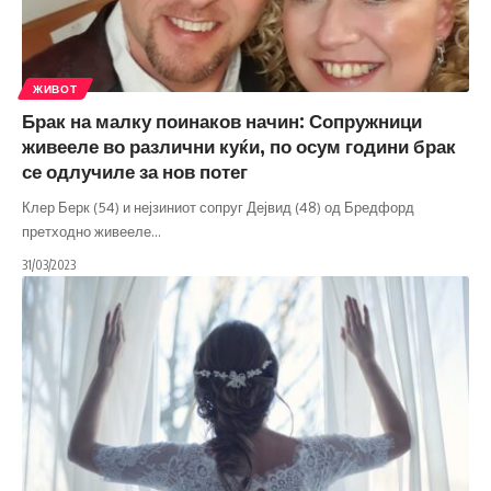
ЖИВОТ
Брак на малку поинаков начин: Сопружници
живееле во различни куќи, по осум години брак
се одлучиле за нов потег
Клер Берк (54) и нејзиниот сопруг Дејвид (48) од Бредфорд
претходно живееле
…
31/03/2023