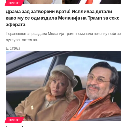
ЖИВОТ
Драма зад затворени врати! Испливаа детали
како му се одмаздила Меланија на Трамп за секс
аферата
Поранешната прва дама Меланија Трамп поминала неколку ноќи во
луксузен хотел во
…
22/03/2023
ЖИВОТ