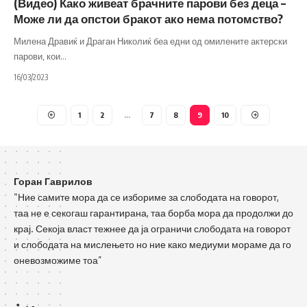
(Видео) Како живеат брачните парови без деца –
Може ли да опстои бракот ако нема потомство?
Милена Дравиќ и Драган Николиќ беа едни од омилените актерски
парови, кои
…
16/03/2023
1
2
…
7
8
9
10
Горан Гаврилов
“Ние самите мора да се избориме за слободата на говорот,
таа не е секогаш гарантирана, таа борба мора да продолжи до
крај. Секоја власт тежнее да ја ограничи слободата на говорот
и слободата на мислењето но ние како медиуми мораме да го
оневозможиме тоа”