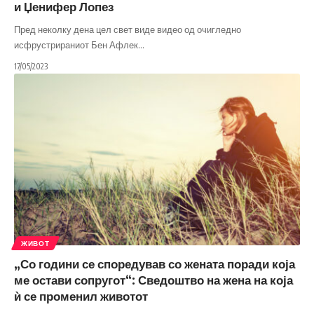
и Џенифер Лопез
Пред неколку дена цел свет виде видео од очигледно
исфрустрираниот Бен Афлек
…
17/05/2023
ЖИВОТ
„Со години се споредував со жената поради која
ме остави сопругот“: Сведоштво на жена на која
ѝ се променил животот