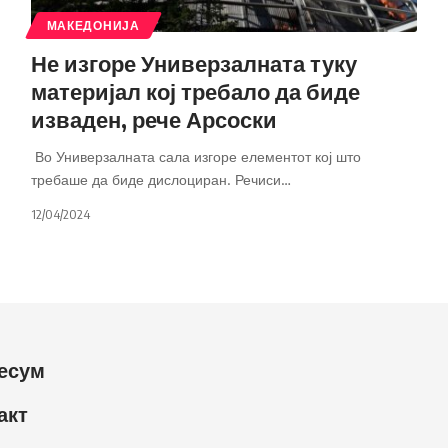
МАКЕДОНИЈА
Не изгоре Универзалната туку
материјал кој требало да биде
изваден, рече Арсоски
Во Универзалната сала изгоре елементот кој што
требаше да биде дислоциран. Речиси
…
12/04/2024
есум
акт