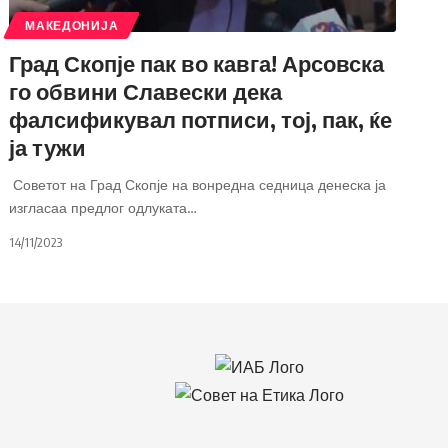
МАКЕДОНИЈА
Град Скопје пак во кавга! Арсовска
го обвини Славески дека
фалсификувал потписи, тој, пак, ќе
ја тужи
Советот на Град Скопје на вонредна седница денеска ја
изгласаа предлог одлуката
…
14/11/2023