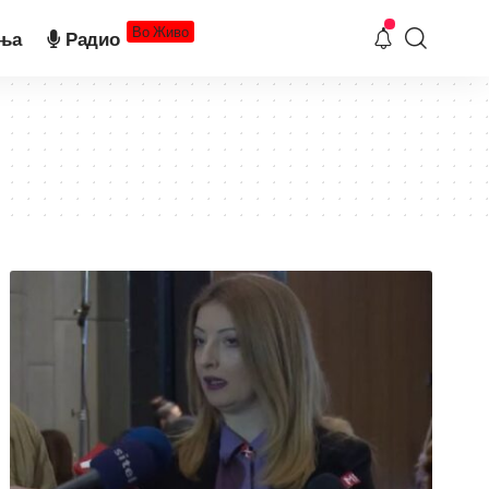
Во Живо
ња
Радио