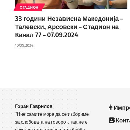
СТАДИОН
33 години Независна Македонија –
Талевски, Арсовски – Стадион на
Канал 77 – 07.09.2024
10/09/2024
Горан Гаврилов
Импр
“Ние самите мора да се избориме
Конт
за слободата на говорот, таа не е
секогаш гарантирана, таа борба