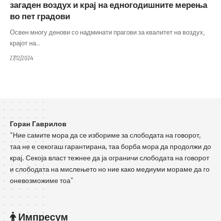
загаден воздух и крај на едногодишните мерења
во пет градови
Освен многу денови со надминати прагови за квалитет на воздух,
крајот на
…
27/12/2024
Горан Гаврилов
“Ние самите мора да се избориме за слободата на говорот,
таа не е секогаш гарантирана, таа борба мора да продолжи до
крај. Секоја власт тежнее да ја ограничи слободата на говорот
и слободата на мислењето но ние како медиуми мораме да го
оневозможиме тоа”
Импресум