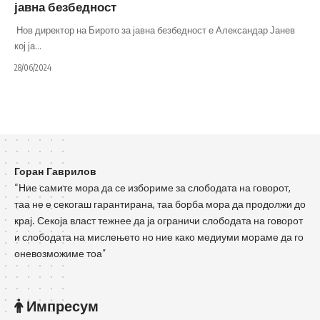
јавна безбедност
Нов директор на Бирото за јавна безбедност е Александар Јанев
кој ја
…
28/06/2024
Горан Гаврилов
“Ние самите мора да се избориме за слободата на говорот,
таа не е секогаш гарантирана, таа борба мора да продолжи до
крај. Секоја власт тежнее да ја ограничи слободата на говорот
и слободата на мислењето но ние како медиуми мораме да го
оневозможиме тоа”
Импресум