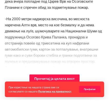
дека вчера попладне под Царев Врв на Осоговските
Планини е спречен обид за подметнување пожар.
-На 2000 метри надморска височина, во месноста
наречена Алтн врв, место на кое безмалку и да нема
движење на луѓе, шумочуварите на Национални Шуми од
подружница Осогово Крива Паланка, пронајдоа и
отстранија повеќе од триесетина на куп нафрлани
автомобилски гуми, картон за потпалување, внатрешни
гуми како и суви борови стебла и гранки подготвени за
палење и предизвикување пожар на отворен простор.
Доколку не беше спречен набргу потоа би се проширил во
блиската шума. Голема благодарност до Шумочуварската
Прочитај ја целата вест
служба на Национални шуми, информираат од ДЗС и
додаваат:
При користење на нашата страна вие се
Прифаќам
согласувате со нашата
Политика на приватност
.