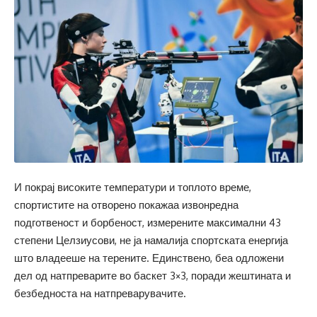
И покрај високите температури и топлото време,
спортистите на отворено покажаа извонредна
подготвеност и борбеност, измерените максимални 43
степени Целзиусови, не ја намалија спортската енергија
што владееше на терените. Единствено, беа одложени
дел од натпреварите во баскет 3×3, поради жештината и
безбедноста на натпреварувачите.