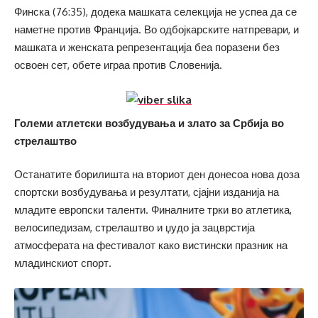
Финска (76:35), додека машката селекција не успеа да се
наметне против Франција. Во одбојкарските натпревари, и
машката и женската репрезентација беа поразени без
освоен сет, обете играа против Словенија.
Големи атлетски возбудувања и злато за Србија во
стрелаштво
Останатите борилишта на вториот ден донесоа нова доза
спортски возбудувања и резултати, сјајни изданија на
младите европски таленти. Финалните трки во атлетика,
велосипедизам, стрелаштво и џудо ја зацврстија
атмосферата на фестивалот како вистински празник на
младинскиот спорт.