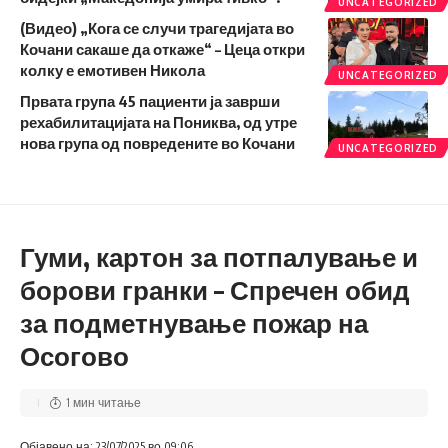
UNCATEGORIZED
(Видео) „Кога се случи трагедијата во
Кочани сакаше да откаже“ – Цеца откри
колку е емотивен Никола
UNCATEGORIZED
Првата група 45 пациенти ја заврши
рехабилитацијата на Пониква, од утре
нова група од повредените во Кочани
UNCATEGORIZED
Гуми, картон за потпалување и
борови гранки – Спречен обид
за подметнување пожар на
Осогово
1 мин читање
Објавено на: 23/07/2025 во 09:06