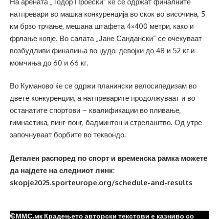
На арената „Тодор Проески“ ќе се одржат финалните
натпревари во машка конкуренција во скок во височина, 5
км брзо трчање, мешана штафета 4×400 метри, како и
фрлање копје. Во салата „Јане Сандански“ се очекуваат
возбудливи финалиња во џудо: девојки до 48 и 52 кг и
момчиња до 60 и 66 кг.
Во Куманово ќе се одржи планински велосипедизам во
двете конкуренции, а натпреварите продолжуваат и во
останатите спортови – квалификации во пливање,
гимнастика, пинг-понг, бадминтон и стрелаштво. Од утре
започнуваат борбите во теквондо.
Детален распоред по спорт и временска рамка можете
да најдете на следниот линк:
skopje2025.sporteurope.org/schedule-and-results
©ММС.мк Крадењето авторски текстови е казниво со