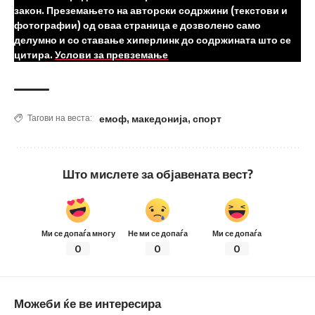
закон. Преземањето на авторски содржини (текстови и
фотографии) од оваа страница е дозволено само
делумно и со ставање хиперлинк до содржината што се
цитира.
Услови за превземање
емоф
,
македонија
,
спорт
Тагови на веста:
Што мислете за објавената вест?
Ми се допаѓа многу
Не ми се допаѓа
Ми се допаѓа
0
0
0
Можеби ќе ве интересира