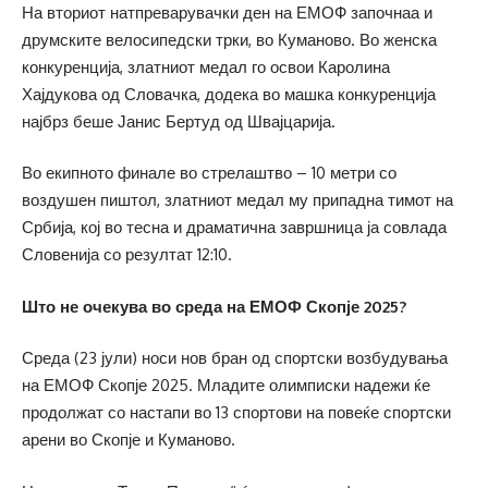
На вториот натпреварувачки ден на ЕМОФ започнаа и
друмските велосипедски трки, во Куманово. Во женска
конкуренција, златниот медал го освои Каролина
Хајдукова од Словачка, додека во машка конкуренција
најбрз беше Јанис Бертуд од Швајцарија.
Во екипното финале во стрелаштво – 10 метри со
воздушен пиштол, златниот медал му припадна тимот на
Србија, кој во тесна и драматична завршница ја совлада
Словенија со резултат 12:10.
Што не очекува во среда на ЕМОФ Скопје 2025?
Среда (23 јули) носи нов бран од спортски возбудувања
на ЕМОФ Скопје 2025. Младите олимписки надежи ќе
продолжат со настапи во 13 спортови на повеќе спортски
арени во Скопје и Куманово.