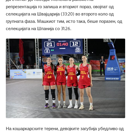
репрезентација го запиша и вториот пораз, овојпат од
селекцијата на Швајцарија (33:20) во второто коло од
групната фаза. Машкиот тим, исто така, беше поразен, од
селекцијата на Шпанија со 31:26.
На кошаркарските терени, девојките загубија убедливо од