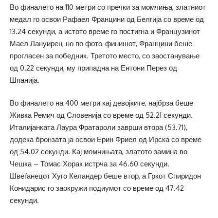
Во финалето на 110 метри со пречки за момчиња, златниот
медал го освои Рафаел Францини од Белгија со време од
13.24 секунди, а истото време го постигна и Французинот
Маел Лануирен, но по фото-финишот, Францини беше
прогласен за победник. Третото место, со заостанување
од 0.22 секунди, му припадна на Ентони Перез од
Шпанија.
Во финалето на 400 метри кај девојките, најбрза беше
Живка Ремич од Словенија со време од 52.21 секунди.
Италијанката Лаура Фратароли заврши втора (53.71),
додека бронзата ја освои Ерин Фриел од Ирска со време
од 54.02 секунди. Кај момчињата, златото замина во
Чешка – Томас Хорак истрча за 46.60 секунди.
Швеѓанецот Хуго Келандер беше втор, а Гркот Спиридон
Конидарис го заокружи подиумот со време од 47.42
секунди.