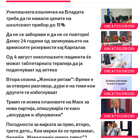
Училишната кошничка на Владата
треба да ги намали цените на
школскиот прибор до 15%
UNCATEGORIZED
Да не се заборави и да не се повтори!
Денес 24 години од загинувањето на
армиските резервисти кај Карпалак
UNCATEGORIZED
Од 4 август онколошките пациенти ќе
можат таблетарната терапија да ја
подигнуваат од аптека
UNCATEGORIZED
Втора сезона „Женски ритам“: Време е
за отворен разговор, дури и на теми кои
другите ги избегнуваат
UNCATEGORIZED
Трамп ги исмеа плановите на Маск за
нова партија, опишувајќи ги како
„апсурдни и збунувачки“
UNCATEGORIZED
Погодности за мајката за прво, второ,
трето дете… Кои мерки ќе се превземат,
бидејќи „Македонија умира тивко“?