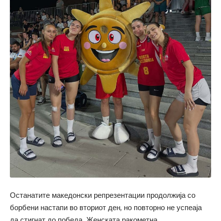
Останатите македонски репрезентации продолжија со
борбени настапи во вториот ден, но повторно не успеаја
да стигнат до победа. Женската ракометна