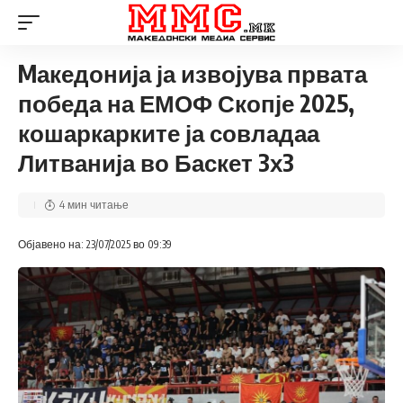
Mакедонија ја извојува првата
победа на ЕМОФ Скопје 2025,
кошаркарките ја совладаа
Литванија во Баскет 3х3
4 мин читање
Објавено на: 23/07/2025 во 09:39