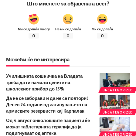
Што мислете за објавената вест?
Ми се допаѓа многу
Не ми се допаѓа
Ми се допаѓа
0
0
0
Можеби ќе ве интересира
Училишната кошничка на Владата
треба да ги намали цените на
школскиот прибор до 15%
UNCATEGORIZED
Да не се заборави и да не се повтори!
Денес 24 години од загинувањето на
армиските резервисти кај Карпалак
UNCATEGORIZED
Од 4 август онколошките пациенти ќе
можат таблетарната терапија да ја
подигнуваат од аптека
UNCATEGORIZED