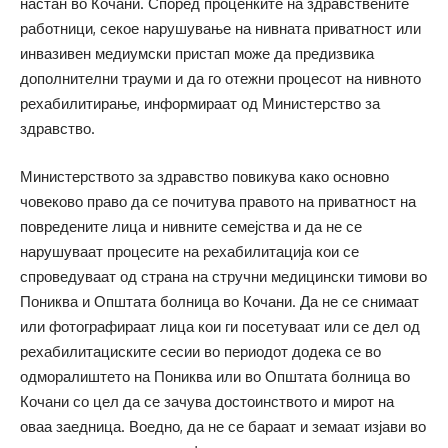
настан во Кочани. Според проценките на здравствените
работници, секое нарушување на нивната приватност или
инвазивен медиумски пристап може да предизвика
дополнителни трауми и да го отежни процесот на нивното
рехабилитирање, информираат од Министерство за
здравство.
Министерството за здравство повикува како основно
човеково право да се почитува правото на приватност на
повредените лица и нивните семејства и да не се
нарушуваат процесите на рехабилитација кои се
спроведуваат од страна на стручни медицински тимови во
Пониква и Општата болница во Кочани. Да не се снимаат
или фотографираат лица кои ги посетуваат или се дел од
рехабилитациските сесии во периодот додека се во
одморалиштето на Пониква или во Општата болница во
Кочани со цел да се зачува достоинството и мирот на
оваа заедница. Воедно, да не се бараат и земаат изјави во