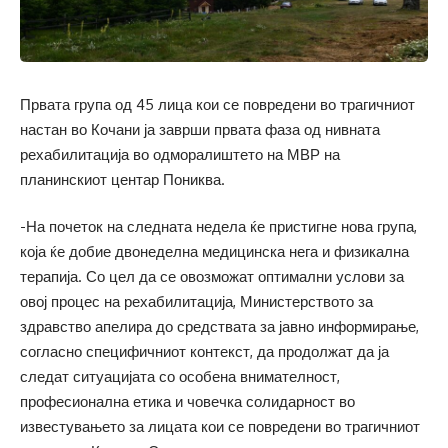
Првата група од 45 лица кои се повредени во трагичниот
настан во Кочани ја заврши првата фаза од нивната
рехабилитација во одморалиштето на МВР на
планинскиот центар Пониква.
-На почеток на следната недела ќе пристигне нова група,
која ќе добие двонеделна медицинска нега и физикална
терапија. Со цел да се овозможат оптимални услови за
овој процес на рехабилитација, Министерството за
здравство апелира до средствата за јавно информирање,
согласно специфичниот контекст, да продолжат да ја
следат ситуацијата со особена внимателност,
професионална етика и човечка солидарност во
известувањето за лицата кои се повредени во трагичниот