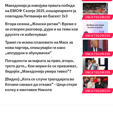
Mакедонија ја извојува првата победа
на ЕМОФ Скопје 2025, кошаркарките ја
совладаа Литванија во Баскет 3х3
UNCATEGORIZED
Втора сезона „Женски ритам“: Време е
за отворен разговор, дури и на теми кои
другите ги избегнуваат
UNCATEGORIZED
Трамп ги исмеа плановите на Маск за
нова партија, опишувајќи ги како
„апсурдни и збунувачки“
UNCATEGORIZED
Погодности за мајката за прво, второ,
трето дете… Кои мерки ќе се превземат,
бидејќи „Македонија умира тивко“?
UNCATEGORIZED
(Видео) „Кога се случи трагедијата во
Кочани сакаше да откаже“ – Цеца откри
колку е емотивен Никола
UNCATEGORIZED