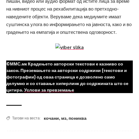
пишан, видео или аудио формат од истите лица за време
на нивниот процес на рехабилитација во претходно-
наведените објекти. Веруваме дека медиумите имаат
суштинска улога во информирањето на јавноста, како и во
градењето на емпатија и општествена одговорност.
©ММС.мк Крадењето авторски текстови е казниво со
закон. Преземањето на авторски содржини (текстови и
фотографии) од оваа страница е дозволено само
делумно и со ставање хиперлинк до содржината што се
цитира.
Услови за превземање
кочани
,
мз
,
пониква
Тагови на веста: