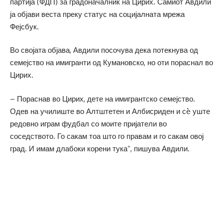
партија (ФДП) за градоначалник на Цирих. Самиот Авдили
ја објави веста преку статус на социјалната мрежа
Фејсбук.
Во својата објава, Авдили посочува дека потекнува од
семејство на имигранти од Кумановско, но оти пораснал во
Цирих.
– Пораснав во Цирих, дете на имигрантско семејство.
Одев на училиште во Алтштетен и Албисриден и сè уште
редовно играм фудбал со моите пријатели во
соседството. Го сакам тоа што го правам и го сакам овој
град. И имам длабоки корени тука“, пишува Авдили.