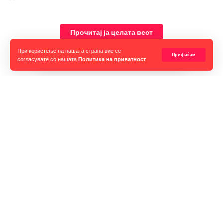
Прочитај ја целата вест
При користење на нашата страна вие се
Прифаќам
согласувате со нашата
Политика на приватност
.
Горан Гаврилов
“Ние самите мора да се избориме за слободата на говорот,
таа не е секогаш гарантирана, таа борба мора да продолжи до
крај. Секоја власт тежнее да ја ограничи слободата на говорот
и слободата на мислењето но ние како медиуми мораме да го
оневозможиме тоа”
Импресум
Контакт