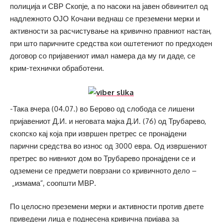
полиција и СВР Скопје, а по насоки на јавен обвинител од
надлежното ОЈО Кочани веднаш се преземени мерки и
активности за расчистување на кривично правниот настан,
при што паричните средства кои оштетениот по предходен
договор со пријавениот имал намера да му ги даде, се
крим-технички обработени.
-Така вчера (04.07.) во Берово од слобода се лишени
пријавениот Д.И. и неговата мајка Д.И. (76) од Трубарево,
скопско кај која при извршен претрес се пронајдени
парични средства во износ од 3000 евра. Од извршениот
претрес во нивниот дом во Трубарево пронајдени се и
одземени се предмети поврзани со кривичното дело –
„измама”, соопшти МВР.
По целосно преземени мерки и активности против двете
приведени лица е поднесена кривична пријава за