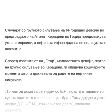
Случајот со групното силување на 14-годишно девојче во
предградиото на Атина, Керацини во Грција предизвикува
ужас и морници, а нејзината изјава дадена во полицијата е
шокантна.
Според извештајот на „Стар“, малолетната девојка, жртва
на групно силување во Керацини, ги опишува кошмарните
моменти што ги доживеала од рацете на нејзините
силувачи.
„Тргнав од дома за се видам со Е.Н., по што отидовме во
куќата каде што живее со својот брат. Таму дојдоа и уште
двајца Д.С. и Е.М. , кои користеа дрога“, опишува
девочето.