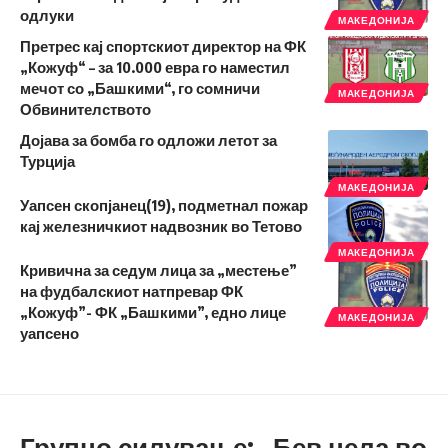
одлуки
МАКЕДОНИЈА
Претрес кај спортскиот директор на ФК
„Кожуф“ – за 10.000 евра го наместил
мечот со „Башкими“, го сомничи
МАКЕДОНИЈА
Обвинителството
Дојава за бомба го одложи летот за
Турција
МАКЕДОНИЈА
Уапсен скопјанец(19), подметнал пожар
кај железничкиот надвозник во Тетово
МАКЕДОНИЈА
Кривична за седум лица за „местење”
на фудбалскиот натпревар ФК
„Кожуф”- ФК „Башкими”, едно лице
МАКЕДОНИЈА
уапсено
Групно силување: „Бев цела во