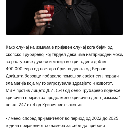
Како случај на измама е пријавен случај кога бајач од
скопско Трубарево, кој тврдел дека има натприродни моќи,
за растурање духови и магија во три години добил
400.000 евра од постара брачна двојка од Берово.
Двајцата беровци побарале помош за својот син, поради
зла магија која му го загрозувала здравјето и животот.
МВР против лицето Д.И. (54) од село Трубарево поднесе
кривична пријава за продолжено кривично дело „измама”
по чл. 247 ст.4 од Кривичниот законик.
-Имено, според пријавителот во период од 2022 до 2025
година пријавениот со намера за себе да прибави