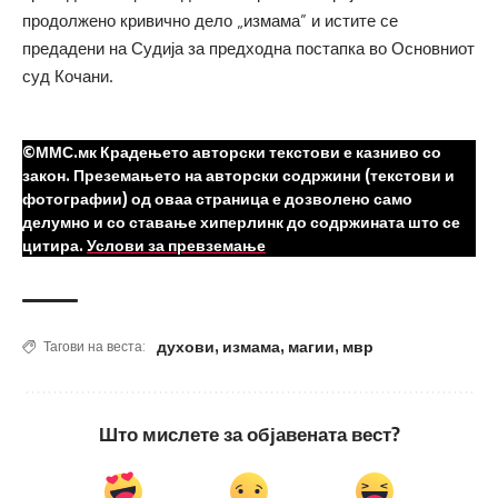
продолжено кривично дело „измама” и истите се
предадени на Судија за предходна постапка во Основниот
суд Кочани.
©ММС.мк Крадењето авторски текстови е казниво со
закон. Преземањето на авторски содржини (текстови и
фотографии) од оваа страница е дозволено само
делумно и со ставање хиперлинк до содржината што се
цитира.
Услови за превземање
духови
,
измама
,
магии
,
мвр
Тагови на веста:
Што мислете за објавената вест?