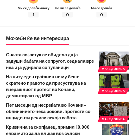
Ми се допаѓа многу
Не ми се допаѓа
Ми се допаѓа
1
0
0
Можеби ќе ве интересира
Снаата со јастук се обидела да ја
задуши бабата на сопругот, седнала врз
неа и ја удирала со тупаници
МАКЕДОНИЈА
На ниту еден граѓанин не му беше
скратено правото да присуствува на
вчерашниот протест во Кочани,
МАКЕДОНИЈА
демантираат од МВР
Пет месеци од несреќата во Кочани –
обвинението чека рокови, протести со
инциденти речиси секоја сабота
МАКЕДОНИЈА
Кривична за скопјанец, примил 10.000
евра мито за да влијае врз судски