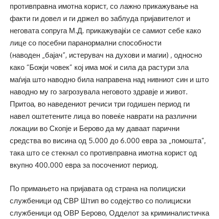
противправна имотна корист, со лажно прикажување на
факти ги довел и ги држел во заблуда пријавителот и
неговата сопруга М.Д. прикажувајќи се самиот себе како
лице со посебни паранормални способности
(наводен „бајач”, истерувач на духови и магии) , односно
како “Божји човек” кој има моќ и сила да растури зла
маѓија што наводно била направена над нивниот син и што
наводно му го загрозувала неговото здравје и живот.
Притоа, во наведениот речиси три годишен период ги
навел оштетените лица во повеќе наврати на различни
локации во Скопје и Берово да му даваат парични
средства во висина од 5.000 до 6.000 евра за „помошта”,
така што се стекнал со противправна имотна корист од
вкупно 400.000 евра за посочениот период.
По примањето на пријавата од страна на полициски
службеници од СВР Штип во содејство со полициски
службеници од ОВР Берово, Одделот за криминалистичка