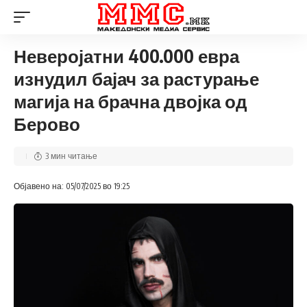
Неверојатни 400.000 евра
изнудил бајач за растурање
магија на брачна двојка од
Берово
3 мин читање
Објавено на: 05/07/2025 во 19:25