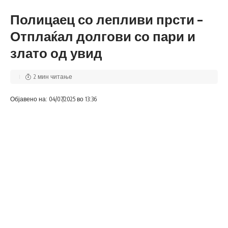
Полицаец со лепливи прсти –
Отплаќал долгови со пари и
злато од увид
2 мин читање
Објавено на: 04/07/2025 во 13:36