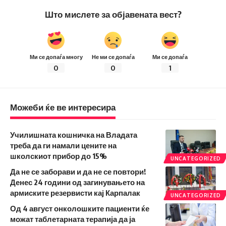
Што мислете за објавената вест?
Ми се допаѓа многу
Не ми се допаѓа
Ми се допаѓа
0
0
1
Можеби ќе ве интересира
Училишната кошничка на Владата
треба да ги намали цените на
школскиот прибор до 15%
UNCATEGORIZED
Да не се заборави и да не се повтори!
Денес 24 години од загинувањето на
армиските резервисти кај Карпалак
UNCATEGORIZED
Од 4 август онколошките пациенти ќе
можат таблетарната терапија да ја