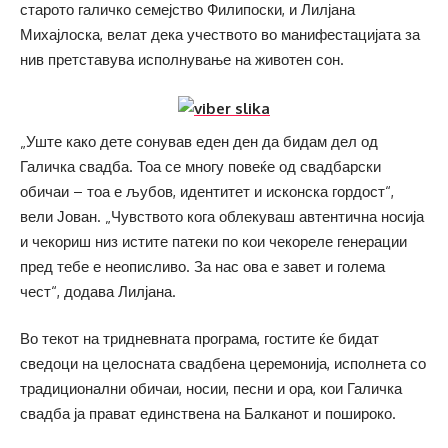
старото галичко семејство Филипоски, и Лилјана
Михајлоска, велат дека учеството во манифестацијата за
нив претставува исполнување на животен сон.
„Уште како дете сонував еден ден да бидам дел од
Галичка свадба. Тоа се многу повеќе од свадбарски
обичаи – тоа е љубов, идентитет и исконска гордост“,
вели Јован. „Чувството кога облекуваш автентична носија
и чекориш низ истите патеки по кои чекореле генерации
пред тебе е неописливо. За нас ова е завет и голема
чест“, додава Лилјана.
Во текот на тридневната програма, гостите ќе бидат
сведоци на целосната свадбена церемонија, исполнета со
традиционални обичаи, носии, песни и ора, кои Галичка
свадба ја прават единствена на Балканот и пошироко.