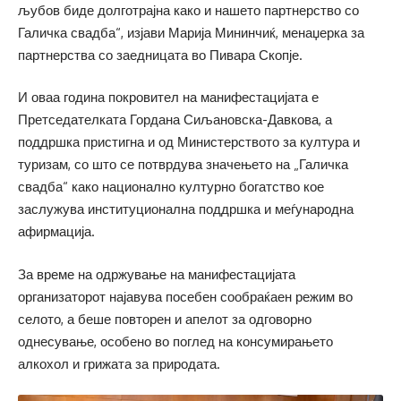
љубов биде долготрајна како и нашето партнерство со
Галичка свадба“, изјави Марија Мининчиќ, менаџерка за
партнерства со заедницата во Пивара Скопје.
И оваа година покровител на манифестацијата е
Претседателката Гордана Сиљановска-Давкова, а
поддршка пристигна и од Министерството за култура и
туризам, со што се потврдува значењето на „Галичка
свадба“ како национално културно богатство кое
заслужува институционална поддршка и меѓународна
афирмација.
За време на одржување на манифестацијата
организаторот најавува посебен сообраќаен режим во
селото, а беше повторен и апелот за одговорно
однесување, особено во поглед на консумирањето
алкохол и грижата за природата.