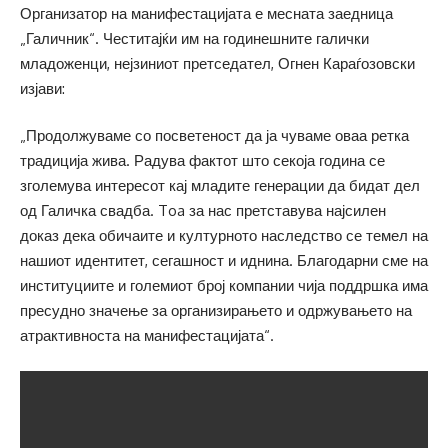
Организатор на манифестацијата е месната заедница
„Галичник“. Честитајќи им на годинешните галички
младоженци, нејзиниот претседател, Огнен Караѓозовски
изјави:
„Продолжуваме со посветеност да ја чуваме оваа ретка
традиција жива. Радува фактот што секоја година се
зголемува интересот кај младите генерации да бидат дел
од Галичка свадба. Toa за нас претставува најсилен
доказ дека обичаите и културното наследство се темел на
нашиот идентитет, сегашност и иднина. Благодарни сме на
институциите и големиот број компании чија поддршка има
пресудно значење за организирањето и одржувањето на
атрактивноста на манифестацијата“.