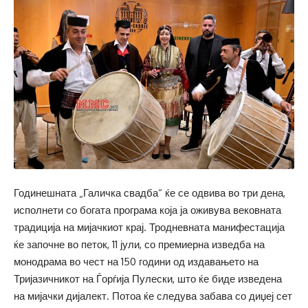
Годинешната „Галичка свадба“ ќе се одвива во три дена,
исполнети со богата програма која ја оживува вековната
традиција на мијачкиот крај. Тродневната манифестација
ќе започне во петок, 11 јули, со премиерна изведба на
монодрама во чест на 150 години од издавањето на
Тријазичникот на Ѓорѓија Пулески, што ќе биде изведена
на мијачки дијалект. Потоа ќе следува забава со диџеј сет