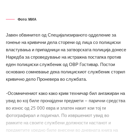
Фото: МИА
Јавен обвинител од Специјализираното одделение за
гонење на кривични дела сторени од лица со полициски
властувања и припадници на затворската полиција донесе
Наредба за спроведување на истражна постапка против
еден полициски службеник од ОВР Гостивар. Постои
основано сомневање дека полицискиот службеник сторил
кривично дело Проневера во службата.
-Осомничениот како како крим техничар бил ангажиран на
увид во кој биле пронајдени предмети – парични средства
во износ од 25 000 евра и златен накит кои тој ги
фотографирал и подигнал. По извршениот увид во
рамките на своите службени должности настанот и
предметите уредно биле внесени во дневната книга на