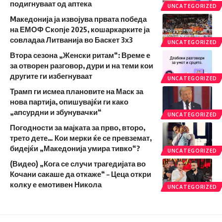
подигнуваат од аптека
UNCATEGORIZED
Mакедонија ја извојува првата победа
на ЕМОФ Скопје 2025, кошаркарките ја
совладаа Литванија во Баскет 3х3
UNCATEGORIZED
Втора сезона „Женски ритам“: Време е
за отворен разговор, дури и на теми кои
другите ги избегнуваат
UNCATEGORIZED
Трамп ги исмеа плановите на Маск за
нова партија, опишувајќи ги како
„апсурдни и збунувачки“
UNCATEGORIZED
Погодности за мајката за прво, второ,
трето дете… Кои мерки ќе се превземат,
бидејќи „Македонија умира тивко“?
UNCATEGORIZED
(Видео) „Кога се случи трагедијата во
Кочани сакаше да откаже“ – Цеца откри
колку е емотивен Никола
UNCATEGORIZED