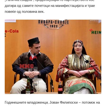
датира од самите почетоци на манифестацијата и трае
повеќе од половина век.
Годинешните младоженци, Јован Филипоски – потомок на