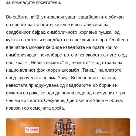
за помладите посетители.
Во сабота, на 12 јули, започнуваат свадбарските обичаи,
со пречек на тапаните, китење и поставување на
свадбениот бајрак, симболичното „фрлање пушка“ од
куќата на зетот и изведбата на свекрвиното оро. Особено
впечатлив момент ќе биде изведбата на ората кои го
симболизираат печалбарството и непокорот на луѓето од
овој крај – „Невестинското“ и „Тешкото“ – од страна на
националниот фолклорен ансамбл „Танец“, на платото
пред прочуената чешма Упија. Во вечерните часови,
невестата придружувана од свадбарите, со борини и
факели во рака, ќе оди да полни вода од прочуените три
чешми во селото: Секуличе, Динговиче и Упија – обичај
поврзан со семејната среќа.