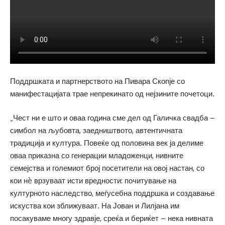
Поддршката и партнерството на Пивара Скопје со
манифестацијата трае непрекинато од нејзините почетоци.
„Чест ни е што и оваа година сме дел од Галичка свадба –
симбол на љубовта, заедништвото, автентичната
традиција и култура. Повеќе од половина век ја делиме
оваа приказна со генерации младоженци, нивните
семејства и големиот број посетители на овој настан, со
кои нè врзуваат исти вредности: почитување на
културното наследство, меѓусебна поддршка и создавање
искуства кои зближуваат. На Јован и Лилјана им
посакуваме многу здравје, среќа и бериќет – нека нивната