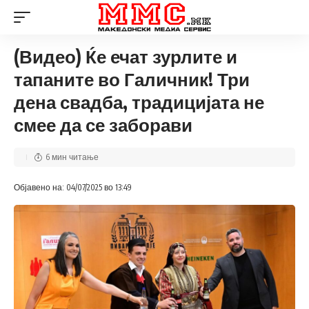
(Видео) Ќе ечат зурлите и
тапаните во Галичник! Три
дена свадба, традицијата не
смее да се заборави
6 мин читање
Објавено на: 04/07/2025 во 13:49