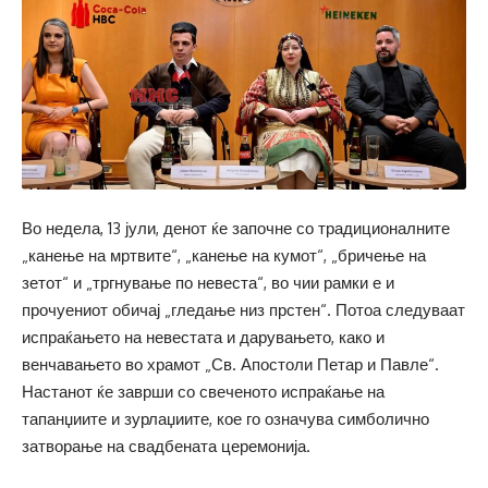
Во недела, 13 јули, денот ќе започне со традиционалните
„канење на мртвите“, „канење на кумот“, „бричење на
зетот“ и „тргнување по невеста“, во чии рамки е и
прочуениот обичај „гледање низ прстен“. Потоа следуваат
испраќањето на невестата и дарувањето, како и
венчавањето во храмот „Св. Апостоли Петар и Павле“.
Настанот ќе заврши со свеченото испраќање на
тапанџиите и зурлаџиите, кое го означува симболично
затворање на свадбената церемонија.