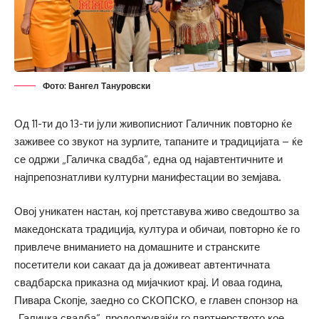
Фото: Вангел Тануровски
Од 11-ти до 13-ти јули живописниот Галичник повторно ќе
заживее со звукот на зурлите, тапаните и традицијата – ќе
се одржи „Галичка свадба“, една од најавтентичните и
најпрепознатливи културни манифестации во земјава.
Овој уникатен настан, кој претставува живо сведоштво за
македонската традиција, култура и обичаи, повторно ќе го
привлече вниманието на домашните и странските
посетители кои сакаат да ја доживеат автентичната
свадбарска приказна од мијачкиот крај. И оваа година,
Пивара Скопје, заедно со СКОПСКО, е главен спонзор на
„Галичка свадба“, продолжувајќи го партнерството кое