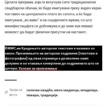
Целата програма, која ги вклучува сите традиционални
свадбарски обичаи, ќе биде емитувана преку видео-екран
поставен на централното плато во селото, а ќе биде
емитувана „во живо“ и на социјалните мрежи, со што
манифестацијата се доближува и до оние кои немаат
можност да бидат физички присутни на настанот.
©ММС.мк Крадењето авторски текстови е казниво со
закон. Преземањето на авторски содржини (текстови и
фотографии) од оваа страница е дозволено само
делумно и со ставање хиперлинк до содржината што се
цитира.
Услови за превземање
галичка свадба
,
месн заедноца
,
младенци
,
Тагови на
веста:
пивара
,
традиција