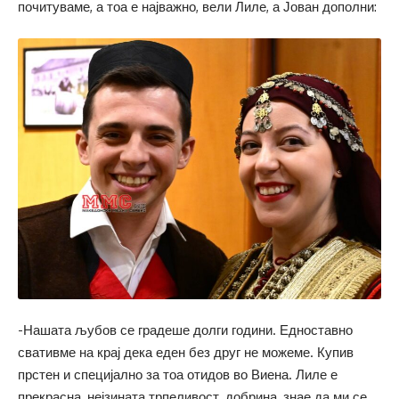
почитуваме, а тоа е најважно, вели Лиле, а Јован дополни:
-Нашата љубов се градеше долги години. Едноставно
свативме на крај дека еден без друг не можеме. Купив
прстен и специјално за тоа отидов во Виена. Лиле е
прекрасна, нејзината трпеливост, добрина, знае да ми се