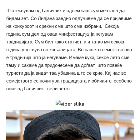
-Потекнувам од Галичник и одсекогаш сум мечтаел да
бидам зет. Со Лилјана заедно одлучивме да се пријавиме
на конкурсот и среќни сме што сме избрани. Секоја
година сум дел од оваа мнифестација, ја негувам
традицијата. Сум бил како статист, а и татко ми секоја
година учесвува во коњаницата. Во нашето семејство ова
е традиција што ја негуваме. Имаме куќа, секое лето сме
таму и сакаме да придонесеме да доѓаат што повеќе
туристи да ја видат таа убавина што се крие. Кај нас во
семејството се почитува традицијата и обичаите, особено
оние од Галичник, вели зетот..