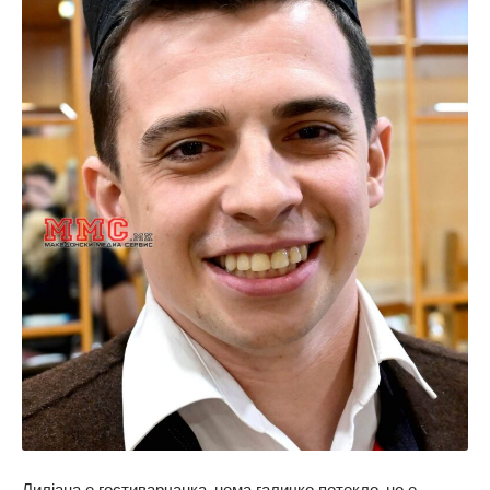
Лилјана е гостиварчанка, нема галичко потекло, но е