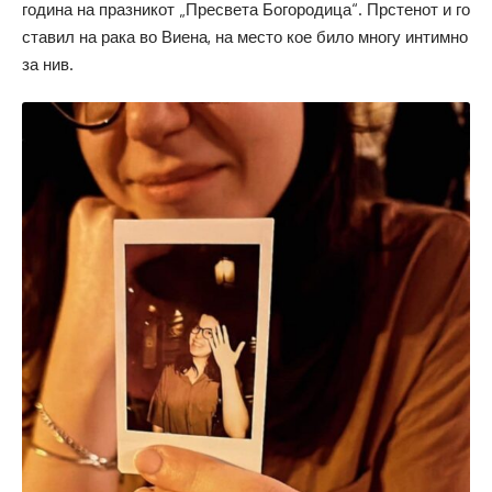
година на празникот „Пресвета Богородица“. Прстенот и го
ставил на рака во Виена, на место кое било многу интимно
за нив.