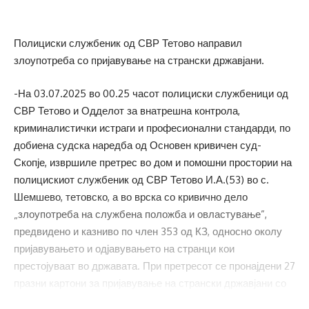
Полициски службеник од СВР Тетово направил
злоупотреба со пријавување на странски државјани.
-На 03.07.2025 во 00.25 часот полициски службеници од
СВР Тетово и Одделот за внатрешна контрола,
криминалистички истраги и професионални стандарди, по
добиена судска наредба од Основен кривичен суд-
Скопје, извршиле претрес во дом и помошни простории на
полицискиот службеник од СВР Тетово И.А.(53) во с.
Шемшево, тетовско, а во врска со кривично дело
„злоупотреба на службена положба и овластување”,
предвидено и казниво по член 353 од КЗ, односно околу
пријавувањето и одјавувањето на странци кои
престојуваат во државата. При претресот се пронајдени 27
празни картони за пријавување на странски државјани со
печат од МВР, еден куршум, записници за сторен