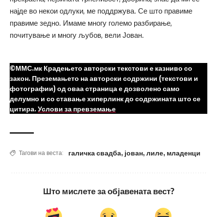
најде во некои одлуки, ме поддржува. Се што правиме
правиме зедно. Имаме многу големо разбирање,
почитување и многу љубов, вели Јован.
©ММС.мк Крадењето авторски текстови е казниво со
закон. Преземањето на авторски содржини (текстови и
фотографии) од оваа страница е дозволено само
делумно и со ставање хиперлинк до содржината што се
цитира.
Услови за превземање
галичка свадба
,
јован
,
лиле
,
младенци
Тагови на веста:
Што мислете за објавената вест?