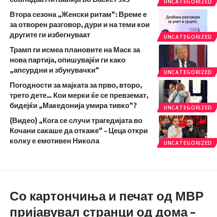
UNCATEGORIZED
Втора сезона „Женски ритам“: Време е
за отворен разговор, дури и на теми кои
другите ги избегнуваат
UNCATEGORIZED
Трамп ги исмеа плановите на Маск за
нова партија, опишувајќи ги како
„апсурдни и збунувачки“
UNCATEGORIZED
Погодности за мајката за прво, второ,
трето дете… Кои мерки ќе се превземат,
бидејќи „Македонија умира тивко“?
UNCATEGORIZED
(Видео) „Кога се случи трагедијата во
Кочани сакаше да откаже“ – Цеца откри
колку е емотивен Никола
UNCATEGORIZED
Со картончиња и печат од МВР
пријавувал странци од дома –