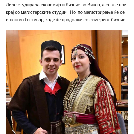
Лиле студирала економија и бизнис во Винеа, а сега е при
крај со магистерските студии. Но, по магистрирање ќе се
врати во Гостивар, каде ќе продолжи со семејниот бизнис.