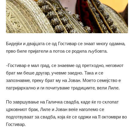
Бидејќи и двајцата се од Гостивар се знаат многу одамна,
прво биле пријатели а потоа се родила љубовта.
-Гостивар е мал град, се знаевме од претходно, неговиот
брат ми беше другар, учевме заедно. Така и се
запознавме, преку брат му на Јован. Моето семејство е
патријархално и ги почитуваме традициите, вели Лиле.
По завршување на Галичка свадба, каде ќе го склопат
црковниот брак, Лиле и Јован веќе наголемо се
подготвуваат за свадба, која ќе се одржи на 11 октомври во
Гостивар.