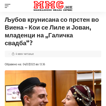
Љубов крунисана со прстен во
Виена – Кои се Лиле и Јован,
младенци на „Галичка
свадба“?
4 мин читање
Објавено на: 04/07/2025 во 13:36