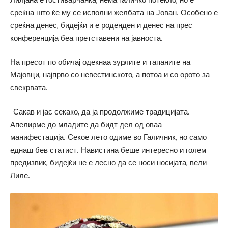
среќна што ќе му се исполни желбата на Јован. Особено е
среќна денес, бидејќи и е роденден и денес на прес
конференција беа претставени на јавноста.
На пресот по обичај одекнаа зурлите и тапаните на
Мајовци, најпрво со невестинското, а потоа и со орото за
свекрвата.
-Сакав и јас секако, да ја продолжиме традицијата.
Апелирме до младите да бидт дел од оваа
манифестација. Секое лето одиме во Галичник, но само
еднаш бев статист. Навистина беше интересно и голем
предизвик, бидејќи не е лесно да се носи носијата, вели
Лиле.