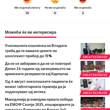
Ми се допаѓа многу
Не ми се допаѓа
Ми се допаѓа
10
0
3
Можеби ќе ве интересира
Училишната кошничка на Владата
треба да ги намали цените на
школскиот прибор до 15%
UNCATEGORIZED
Да не се заборави и да не се повтори!
Денес 24 години од загинувањето на
армиските резервисти кај Карпалак
UNCATEGORIZED
Од 4 август онколошките пациенти ќе
можат таблетарната терапија да ја
подигнуваат од аптека
UNCATEGORIZED
Mакедонија ја извојува првата победа
на ЕМОФ Скопје 2025, кошаркарките ја
совладаа Литванија во Баскет 3х3