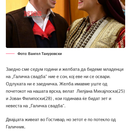
Фото: Вангел Тануровски
Заедно сме седум години и желбата да бидеме младенци
на „Галичка свадба“ ние е сон, кој еве ни се освари.
Одлуката ни е заедничка. Желба имавме уште од
почетокот на нашата врска, велат Лилјана Михајлоска(25)
и Јован Филипоски(28) , кои годинава ќе бидат зет и
невеста на „Галичка свадба“.
Двајцата живеат во Гостивар, но зетот е по потекло од
Галичник.