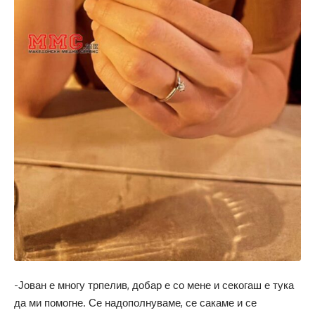
-Јован е многу трпелив, добар е со мене и секогаш е тука
да ми помогне. Се надополнуваме, се сакаме и се