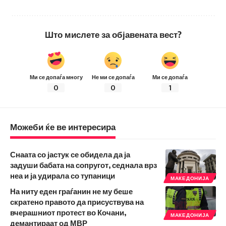
Што мислете за објавената вест?
Ми се допаѓа многу
Не ми се допаѓа
Ми се допаѓа
0
0
1
Можеби ќе ве интересира
Снаата со јастук се обидела да ја
задуши бабата на сопругот, седнала врз
неа и ја удирала со тупаници
МАКЕДОНИЈА
На ниту еден граѓанин не му беше
скратено правото да присуствува на
вчерашниот протест во Кочани,
МАКЕДОНИЈА
демантираат од МВР