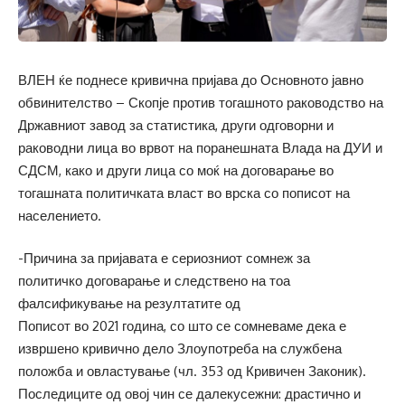
ВЛЕН ќе поднесе кривична пријава до Основното јавно
обвинителство – Скопје против тогашното раководство на
Државниот завод за статистика, други одговорни и
раководни лица во врвот на поранешната Влада на ДУИ и
СДСМ, како и други лица со моќ на договарање во
тогашната политичката власт во врска со пописот на
населението.
-Причина за пријавата е сериозниот сомнеж за
политичко договарање и следствено на тоа
фалсификување на резултатите од
Пописот во 2021 година, со што се сомневаме дека е
извршено кривично дело Злоупотреба на службена
положба и овластување (чл. 353 од Кривичен Законик).
Последиците од овој чин се далекусежни: драстично и