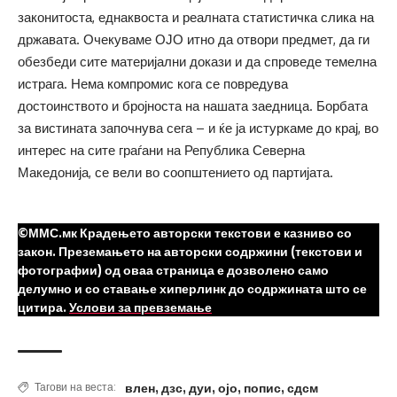
законитоста, еднаквоста и реалната статистичка слика на
државата. Очекуваме ОЈО итно да отвори предмет, да ги
обезбеди сите материјални докази и да спроведе темелна
истрага. Нема компромис кога се повредува
достоинството и бројноста на нашата заедница. Борбата
за вистината започнува сега – и ќе ја истуркаме до крај, во
интерес на сите граѓани на Република Северна
Македонија, се вели во соопштението од партијата.
©ММС.мк Крадењето авторски текстови е казниво со
закон. Преземањето на авторски содржини (текстови и
фотографии) од оваа страница е дозволено само
делумно и со ставање хиперлинк до содржината што се
цитира.
Услови за превземање
влен
,
дзс
,
дуи
,
ојо
,
попис
,
сдсм
Тагови на веста: