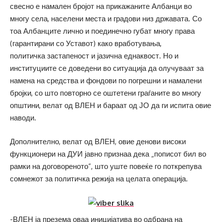
свесно е намален бројот на прикажаните Албанци во
многу села, населени места и градови низ државата. Со
тоа Албанците лично и поединечно губат многу права
(гарантирани со Уставот) како вработувања,
политичка застапеност и јазична еднаквост. Но и
институциите се доведени во ситуација да олучуваат за
намена на средства и фондови по погрешни и намалени
бројки, со што повторно се оштетени граѓаните во многу
општини, велат од ВЛЕН и бараат од ЈО да ги испита овие
наводи.
Дополнително, велат од ВЛЕН, овие денови високи
функционери на ДУИ јавно признаа дека „пописот бил во
рамки на договореното”, што уште повеќе го поткрепува
сомнежот за политичка режија на целата операција.
-ВЛЕН ја презема оваа иницијатива во одбрана на