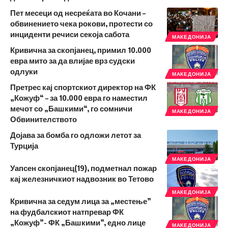
Пет месеци од несреќата во Кочани –
обвинението чека рокови, протести со
инциденти речиси секоја сабота
МАКЕДОНИЈА
Кривична за скопјанец, примил 10.000
евра мито за да влијае врз судски
одлуки
МАКЕДОНИЈА
Претрес кај спортскиот директор на ФК
„Кожуф“ – за 10.000 евра го наместил
мечот со „Башкими“, го сомничи
МАКЕДОНИЈА
Обвинителството
Дојава за бомба го одложи летот за
Турција
МАКЕДОНИЈА
Уапсен скопјанец(19), подметнал пожар
кај железничкиот надвозник во Тетово
МАКЕДОНИЈА
Кривична за седум лица за „местење”
на фудбалскиот натпревар ФК
„Кожуф”- ФК „Башкими”, едно лице
МАКЕДОНИЈА