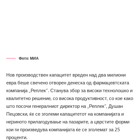
Фото: МИА
Нов производствен капацитет вреден над два милиони
евра беше свечено отворен денеска од фармацевтската
компанија „Реплек“. Станува збор за високи технолошко и
квалитетно решение, со висока продуктивност, со кое како
што посочи генералниот директор на „Реплек“, Душан
Пецовски, ќе се зголеми капацитетот на компанијата и
нејзиното прилагодување на пазарите, а цврстите форми
кои ги произведува компанијата ќе се зголемат за 25
проценти.