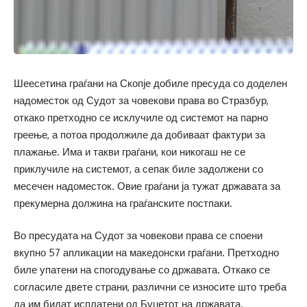
Шеесетина граѓани на Скопје добиле пресуда со доделен
надоместок од Судот за човекови права во Стразбур,
откако претходно се исклучиле од системот на парно
греење, а потоа продолжиле да добиваат фактури за
плажање. Има и такви граѓани, кои никогаш не се
приклучиле на системот, а сепак биле задолжени со
месечен надоместок. Овие граѓани ја тужат државата за
прекумерна должина на граѓанските постпаки.
Во пресудата на Судот за човекови права се споени
вкупно 57 апликации на македонски граѓани. Претходно
биле упатени на спогодување со државата. Откако се
согласиле двете страни, различни се износите што треба
да им бидат исплатени од Буџетот на државата.