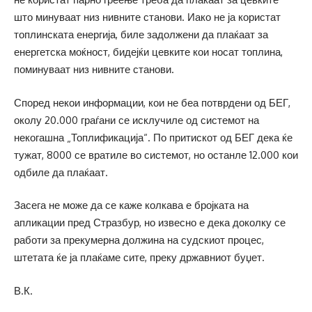
што минуваат низ нивните станови. Иако не ја користат
топлинската енергија, биле задолжени да плаќаат за
енергетска моќност, бидејќи цевките кои носат топлина,
поминуваат низ нивните станови.
Според некои информации, кои не беа потврдени од БЕГ,
околу 20.000 граѓани се исклучиле од системот на
некогашна „Топлификација“. По притискот од БЕГ дека ќе
тужат, 8000 се вратиле во системот, но останле 12.000 кои
одбиле да плаќаат.
Засега не може да се каже колкава е бројката на
апликации пред Стразбур, но извесно е дека доколку се
работи за прекумерна должина на судскиот процес,
штетата ќе ја плаќаме сите, преку државниот буџет.
В.К.