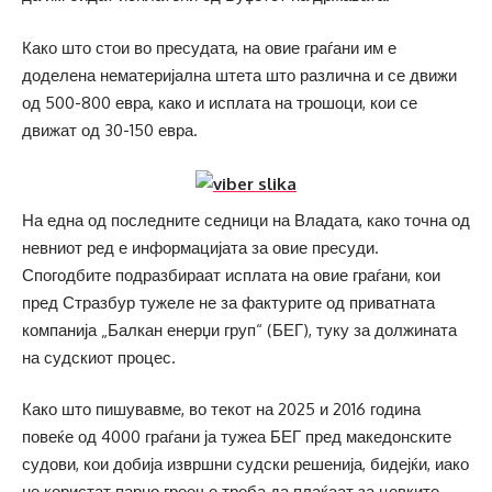
Како што стои во пресудата, на овие граѓани им е
доделена нематеријална штета што различна и се движи
од 500-800 евра, како и исплата на трошоци, кои се
движат од 30-150 евра.
На една од последните седници на Владата, како точна од
невниот ред е информацијата за овие пресуди.
Спогодбите подразбираат исплата на овие граѓани, кои
пред Стразбур тужеле не за фактурите од приватната
компанија „Балкан енерџи груп“ (БЕГ), туку за должината
на судскиот процес.
Како што пишувавме, во текот на 2025 и 2016 година
повеќе од 4000 граѓани ја тужеа БЕГ пред македонските
судови, кои добија извршни судски решенија, бидејќи, иако
не користат парно греење треба да плаќаат за цевките