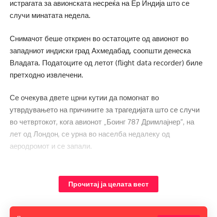
истрагата за авионската несреќа на Ер Индија што се
случи минатата недела.
Снимачот беше откриен во остатоците од авионот во
западниот индиски град Ахмедабад, соопшти денеска
Владата. Податоците од летот (flight data recorder) биле
претходно извлечени.
Се очекува двете црни кутии да помогнат во
утврдувањето на причините за трагедијата што се случи
во четвртокот, кога авионот „Боинг 787 Дримлајнер“, на
лет од Лондон, се урна во населба недалеку од
аеродромот и се запали.
Прочитај ја целата вест