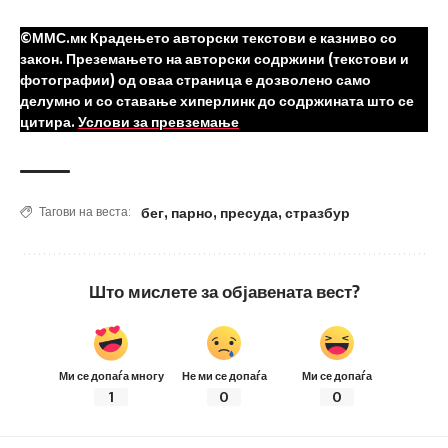
©ММС.мк Крадењето авторски текстови е казниво со
закон. Преземањето на авторски содржини (текстови и
фотографии) од оваа страница е дозволено само
делумно и со ставање хиперлинк до содржината што се
цитира.
Услови за превземање
бег
,
парно
,
пресуда
,
стразбур
Тагови на веста:
Што мислете за објавената вест?
Ми се допаѓа многу
Не ми се допаѓа
Ми се допаѓа
1
0
0