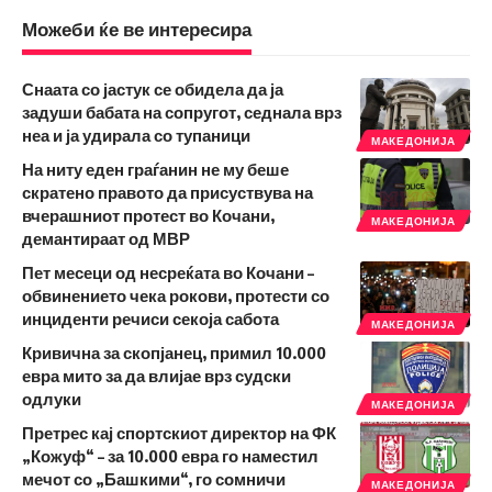
Можеби ќе ве интересира
Снаата со јастук се обидела да ја
задуши бабата на сопругот, седнала врз
неа и ја удирала со тупаници
МАКЕДОНИЈА
На ниту еден граѓанин не му беше
скратено правото да присуствува на
вчерашниот протест во Кочани,
МАКЕДОНИЈА
демантираат од МВР
Пет месеци од несреќата во Кочани –
обвинението чека рокови, протести со
инциденти речиси секоја сабота
МАКЕДОНИЈА
Кривична за скопјанец, примил 10.000
евра мито за да влијае врз судски
одлуки
МАКЕДОНИЈА
Претрес кај спортскиот директор на ФК
„Кожуф“ – за 10.000 евра го наместил
мечот со „Башкими“, го сомничи
МАКЕДОНИЈА