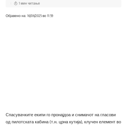
1 мин читање
Објавено на: 16/06/2025 во 11:59
Спасувачките екипи го пронајдоа и снимачот на гласови
од пилотската кабина (т.н. црна кутија), клучен елемент во