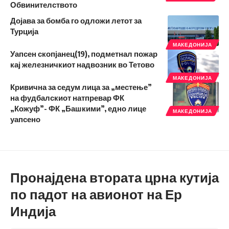
Обвинителството
Дојава за бомба го одложи летот за
Турција
МАКЕДОНИЈА
Уапсен скопјанец(19), подметнал пожар
кај железничкиот надвозник во Тетово
МАКЕДОНИЈА
Кривична за седум лица за „местење”
на фудбалскиот натпревар ФК
„Кожуф”- ФК „Башкими”, едно лице
МАКЕДОНИЈА
уапсено
Пронајдена втората црна кутија
по падот на авионот на Ер
Индија