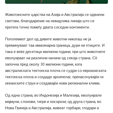
Животинските царства на Азија и Австралија се одвоени
светови, благодарение на невидлива линија што се
протега точно помеѓу двата соседни континенти.
Поголемиот дел од дивите животни никогаш не ја
преминуваат таа имагинарна граница, дури ни птиците. И
така е веќе десетици милиони години, при што животните
еволуираат на различни начини од секоја страна. Сè
започна пред околу 30 милиони години, кога
австралиската тектонска плоча се судри со евроазиската
тектонска плоча и создаде архипелаг, пренасочувајќи ги
океанските струи и создавајќи нови регионални клими.
Од една страна, во Индонезија и Малезија, еволуирале
мајмуни, слонови, тигри и носорози; од друга страна, во
Нова Гвинеја и Австралија, живеат торбари, глодари и