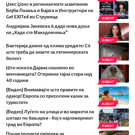
Џекс Џонс и регионалните шампиони
Бејби Лазања и Бајага и Инструктори на
Get EXITed во Струмица
ЖИВОТ
Андријана Јаневска ѝ даде нова душа
на „Каде сте Македончиња”
ЖИВОТ
Бактерија демне од клима уредите: Сѐ
што треба да знаете за легионерската
болест
ЖИВОТ
Што носела Дајана сошиено во
венчаницата? Откриена тајна стара над
40 години
ЖИВОТ
(Видео) Внимавајте што правите на
одмор! Европа со пресолени казни за
туристите
ЖИВОТ
(Видео) Луѓето на улица и во маркети си
шетаат по бањарки – Кој е најлежерниот
град во Европа?
ЖИВОТ
Посни полнети пиперки за