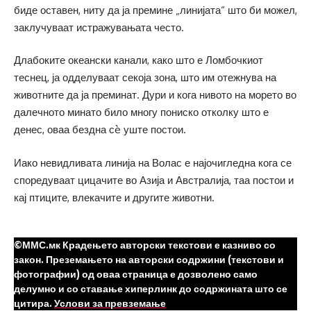
биде оставен, ниту да ја премине „линијата“ што би можел,
заклучуваат истражувањата често.
Длабоките океански канали, како што е Ломбочкиот
теснец, ја одделуваат секоја зона, што им отежнува на
животните да ја преминат. Дури и кога нивото на морето во
далечното минато било многу пониско отколку што е
денес, оваа бездна сè уште постои.
Иако невидливата линија на Волас е најочигледна кога се
споредуваат цицачите во Азија и Австралија, таа постои и
кај птиците, влекачите и другите животни.
©ММС.мк Крадењето авторски текстови е казниво со
закон. Преземањето на авторски содржини (текстови и
фотографии) од оваа страница е дозволено само
делумно и со ставање хиперлинк до содржината што се
цитира.
Услови за превземање