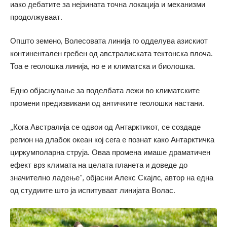
иако дебатите за нејзината точна локација и механизми
продолжуваат.
Општо земено, Волесовата линија го одделува азискиот
континентален гребен од австралиската тектонска плоча.
Тоа е геолошка линија, но е и климатска и биолошка.
Едно објаснување за поделбата лежи во климатските
промени предизвикани од античките геолошки настани.
„Кога Австралија се одвои од Антарктикот, се создаде
регион на длабок океан кој сега е познат како Антарктичка
циркумполарна струја. Оваа промена имаше драматичен
ефект врз климата на целата планета и доведе до
значително ладење“, објасни Алекс Скајлс, автор на една
од студиите што ја испитуваат линијата Волас.