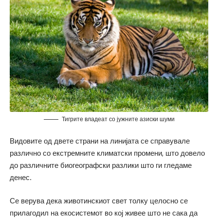
Тигрите владеат со јужните азиски шуми
Видовите од двете страни на линијата се справувале
различно со екстремните климатски промени, што довело
до различните биогеографски разлики што ги гледаме
денес.
Се верува дека животинскиот свет толку целосно се
прилагодил на екосистемот во кој живее што не сака да