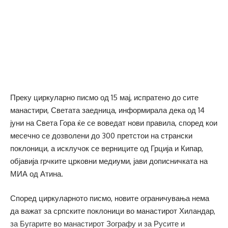
Преку циркуларно писмо од 15 мај, испратено до сите
манастири, Светата заедница, информирала дека од 14
јуни на Света Гора ќе се воведат нови правила, според кои
месечно се дозволени до 300 претстои на странски
поклоници, а исклучок се верниците од Грција и Кипар,
објавија грчките црковни медиуми, јави дописничката на
МИА од Атина.
Според циркуларното писмо, новите ограничувања нема
да важат за српските поклоници во манастирот Хиландар,
за Бугарите во манастирот Зографу и за Русите и