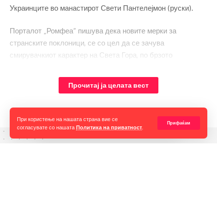
Украинците во манастирот Свети Пантелејмон (руски).
Порталот „Ромфеа“ пишува дека новите мерки за
странските поклоници, се со цел да се зачува
смирувачкиот карактер на Света Гора, по брзото
зголемување на бројот на поклоници (главно Романци) во
последните месеци.
Прочитај ја целата вест
При користење на нашата страна вие се
Прифаќам
согласувате со нашата
Политика на приватност
.
Горан Гаврилов
“Ние самите мора да се избориме за слободата на говорот,
таа не е секогаш гарантирана, таа борба мора да продолжи до
крај. Секоја власт тежнее да ја ограничи слободата на говорот
и слободата на мислењето но ние како медиуми мораме да го
оневозможиме тоа”