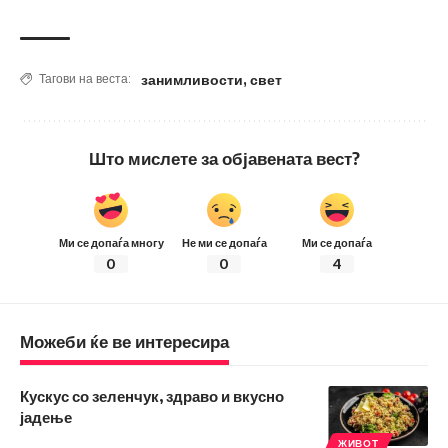
занимливости
,
свет
Тагови на веста:
Што мислете за објавената вест?
Ми се допаѓа многу
Не ми се допаѓа
Ми се допаѓа
0
0
4
Можеби ќе ве интересира
Кускус со зеленчук, здраво и вкусно
јадење
ЖИВОТ