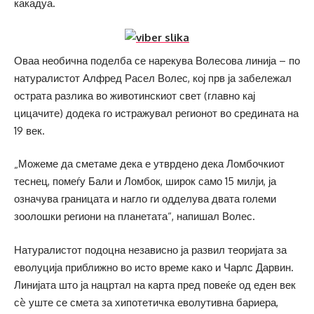
какадуа.
Оваа необична поделба се нарекува Волесова линија – по
натуралистот Алфред Расел Волес, кој прв ја забележал
острата разлика во животинскиот свет (главно кај
цицачите) додека го истражувал регионот во средината на
19 век.
„Можеме да сметаме дека е утврдено дека Ломбочкиот
теснец, помеѓу Бали и Ломбок, широк само 15 милји, ја
означува границата и нагло ги одделува двата големи
зоолошки региони на планетата“, напишал Волес.
Натуралистот подоцна независно ја развил теоријата за
еволуција приближно во исто време како и Чарлс Дарвин.
Линијата што ја нацртал на карта пред повеќе од еден век
сè уште се смета за хипотетичка еволутивна бариера,