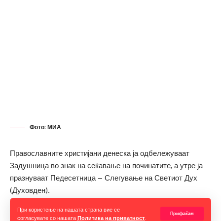
Фото: МИА
Православните христијани денеска ја одбележуваат
Задушница во знак на сеќавање на починатите, а утре ја
празнуваат Педесетница – Слегување на Светиот Дух
(Духовден).
При користење на нашата страна вие се
Црквата пропишала посебни денови – задушници,
Прифаќам
согласувате со нашата
Политика на приватност
.