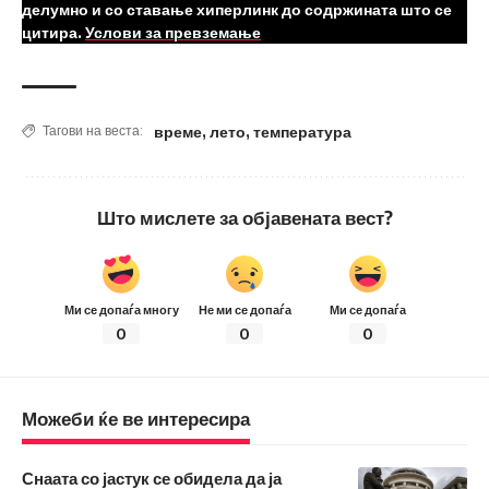
делумно и со ставање хиперлинк до содржината што се
цитира.
Услови за превземање
време
,
лето
,
температура
Тагови на веста:
Што мислете за објавената вест?
Ми се допаѓа многу
Не ми се допаѓа
Ми се допаѓа
0
0
0
Можеби ќе ве интересира
Снаата со јастук се обидела да ја