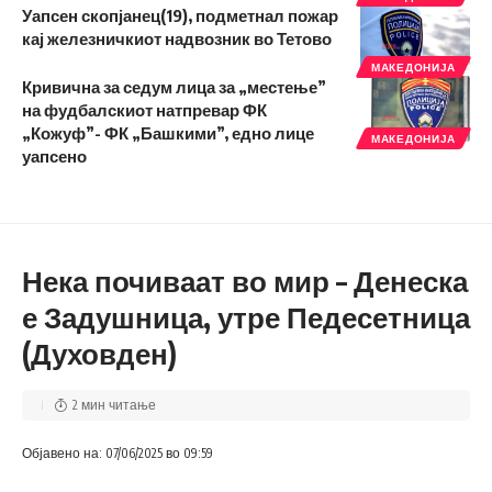
Уапсен скопјанец(19), подметнал пожар
кај железничкиот надвозник во Тетово
МАКЕДОНИЈА
Кривична за седум лица за „местење”
на фудбалскиот натпревар ФК
„Кожуф”- ФК „Башкими”, едно лице
МАКЕДОНИЈА
уапсено
Нека почиваат во мир – Денеска
е Задушница, утре Педесетница
(Духовден)
2 мин читање
Објавено на: 07/06/2025 во 09:59