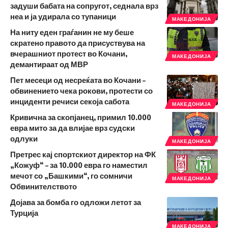
задуши бабата на сопругот, седнала врз
неа и ја удирала со тупаници
МАКЕДОНИЈА
На ниту еден граѓанин не му беше
скратено правото да присуствува на
вчерашниот протест во Кочани,
МАКЕДОНИЈА
демантираат од МВР
Пет месеци од несреќата во Кочани –
обвинението чека рокови, протести со
инциденти речиси секоја сабота
МАКЕДОНИЈА
Кривична за скопјанец, примил 10.000
евра мито за да влијае врз судски
одлуки
МАКЕДОНИЈА
Претрес кај спортскиот директор на ФК
„Кожуф“ – за 10.000 евра го наместил
мечот со „Башкими“, го сомничи
МАКЕДОНИЈА
Обвинителството
Дојава за бомба го одложи летот за
Турција
МАКЕДОНИЈА