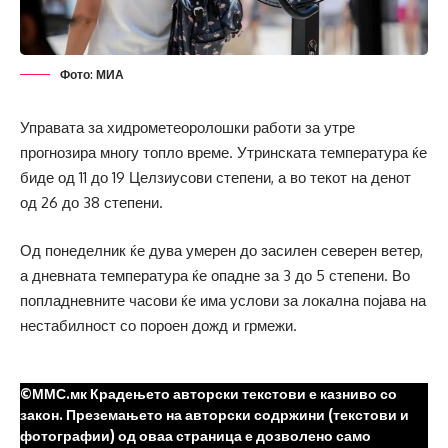
Фото: МИА
Управата за хидрометеоролошки работи за утре
прогнозира многу топло време. Утринската температура ќе
биде од 11 до 19 Целзиусови степени, а во текот на денот
од 26 до 38 степени.
Од понеделник ќе дува умерен до засилен северен ветер,
а дневната температура ќе опадне за 3 до 5 степени. Во
попладневните часови ќе има услови за локална појава на
нестабилност со пороен дожд и грмежи.
©ММС.мк Крадењето авторски текстови е казниво со
закон. Преземањето на авторски содржини (текстови и
фотографии) од оваа страница е дозволено само