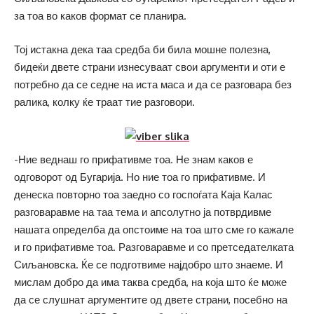
за тоа во каков формат се планира.
Тој истакна дека таа средба би била мошне полезна,
бидеќи двете страни изнесуваат свои аргументи и оти е
потребно да се седне на иста маса и да се разговара без
ралика, колку ќе траат тие разговори.
-Ние веднаш го прифативме тоа. Не знам каков е
одговорот од Бугарија. Но ние тоа го прифативме. И
денеска повторно тоа заедно со госпоѓата Каја Калас
разговаравме на таа тема и апсолутно ја потврдивме
нашата определба да опстоиме на тоа што сме го кажале
и го прифативме тоа. Разговаравме и со претседателката
Сиљановска. Ќе се подготвиме најдобро што знаеме. И
мислам добро да има таква средба, на која што ќе може
да се слушнат аргументите од двете страни, посебно на