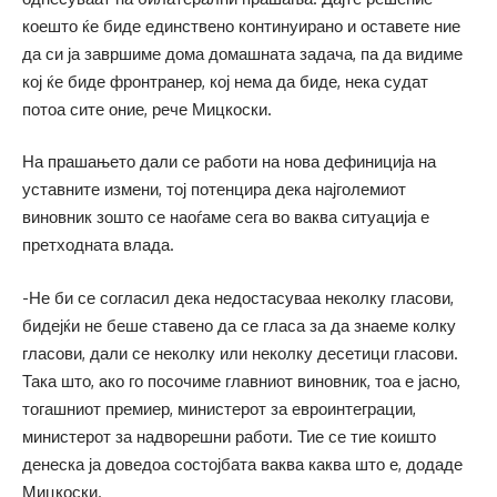
коешто ќе биде единствено континуирано и оставете ние
да си ја завршиме дома домашната задача, па да видиме
кој ќе биде фронтранер, кој нема да биде, нека судат
потоа сите оние, рече Мицкоски.
На прашањето дали се работи на нова дефиниција на
уставните измени, тој потенцира дека најголемиот
виновник зошто се наоѓаме сега во ваква ситуација е
претходната влада.
-Не би се согласил дека недостасуваа неколку гласови,
бидејќи не беше ставено да се гласа за да знаеме колку
гласови, дали се неколку или неколку десетици гласови.
Така што, ако го посочиме главниот виновник, тоа е јасно,
тогашниот премиер, министерот за евроинтеграции,
министерот за надворешни работи. Тие се тие коишто
денеска ја доведоа состојбата ваква каква што е, додаде
Мицкоски.