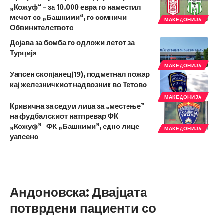
„Кожуф“ – за 10.000 евра го наместил
мечот со „Башкими“, го сомничи
МАКЕДОНИЈА
Обвинителството
Дојава за бомба го одложи летот за
Турција
МАКЕДОНИЈА
Уапсен скопјанец(19), подметнал пожар
кај железничкиот надвозник во Тетово
МАКЕДОНИЈА
Кривична за седум лица за „местење”
на фудбалскиот натпревар ФК
„Кожуф”- ФК „Башкими”, едно лице
МАКЕДОНИЈА
уапсено
Андоновска: Двајцата
потврдени пациенти со