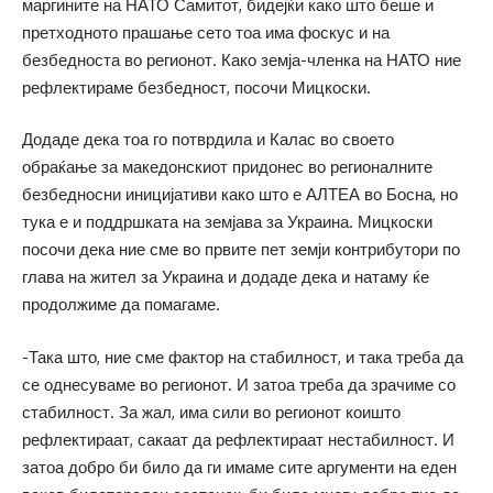
маргините на НАТО Самитот, бидејќи како што беше и
претходното прашање сето тоа има фоскус и на
безбедноста во регионот. Како земја-членка на НАТО ние
рефлектираме безбедност, посочи Мицкоски.
Додаде дека тоа го потврдила и Калас во своето
обраќање за македонскиот придонес во регионалните
безбедносни иницијативи како што е АЛТЕА во Босна, но
тука е и поддршката на земјава за Украина. Мицкоски
посочи дека ние сме во првите пет земји контрибутори по
глава на жител за Украина и додаде дека и натаму ќе
продолжиме да помагаме.
-Така што, ние сме фактор на стабилност, и така треба да
се однесуваме во регионот. И затоа треба да зрачиме со
стабилност. За жал, има сили во регионот коишто
рефлектираат, сакаат да рефлектираат нестабилност. И
затоа добро би било да ги имаме сите аргументи на еден