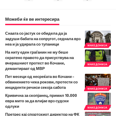
Можеби ќе ве интересира
Снаата со јастук се обидела да ја
задуши бабата на сопругот, седнала врз
неа и ја удирала со тупаници
МАКЕДОНИЈА
На ниту еден граѓанин не му беше
скратено правото да присуствува на
вчерашниот протест во Кочани,
МАКЕДОНИЈА
демантираат од МВР
Пет месеци од несреќата во Кочани –
обвинението чека рокови, протести со
инциденти речиси секоја сабота
МАКЕДОНИЈА
Кривична за скопјанец, примил 10.000
евра мито за да влијае врз судски
одлуки
МАКЕДОНИЈА
Претрес кај спортскиот директор на ФК