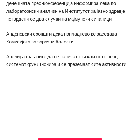
денешната прес-конференција информира дека по
лабораториски анализи на Институтот за јавно здравје
потврдени се два случаи на мајмунски сипаници.
Андоновски соопшти дека попладнево ќе заседава
Комисијата за заразни болести.
Апелира граѓаните да не паничат оти како што рече,
системот функционира и се преземаат сите активности.