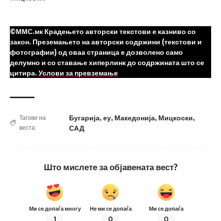
©ММС.мк Крадењето авторски текстови е казниво со
закон. Преземањето на авторски содржини (текстови и
фотографии) од оваа страница е дозволено само
делумно и со ставање хиперлинк до содржината што се
цитира.
Услови за превземање
Бугарија
,
еу
,
Македонија
,
Мицкоски
,
Тагови на
веста:
САД
Што мислете за објавената вест?
Ми се допаѓа многу
Не ми се допаѓа
Ми се допаѓа
1
0
0