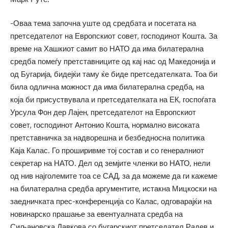
-Оваа тема започна уште од средбата и посетата на
претседателот на Европскиот совет, господинот Кошта. За
време на Хашкиот самит во НАТО да има билатерална
средба помеѓу претставниците од кај нас од Македонија и
од Бугарија, бидејќи таму ќе биде претседателката. Тоа би
била одлична можност да има билатерална средба, на
која би присуствувала и претседателката на ЕК, госпоѓата
Урсула Фон дер Лајен, претседателот на Европскиот
совет, господинот Антонио Кошта, нормално високата
претставничка за надворешна и безбедносна политика
Каја Калас. Го проширивме тој состав и со генералниот
секретар на НАТО. Дел од земјите членки во НАТО, нели
од нив најголемите тоа се САД, за да можеме да ги кажеме
на билатерална средба аргументите, истакна Мицкоски на
заедничката прес-конференција со Калас, одговарајќи на
новинарско прашање за евентуалната средба на
Сиљановска Давкова со бугарскиот претседател Радев и