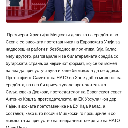
Премиерот Христијан Мицкоски денеска на средбата во
Скопје со високата претставничка на Европската Унија за
надворешни работи и безбедносна политика Каја Калас,
меѓу другото, разговарале и за билатералната средба со
бугарската страна, за нејзиниот формат, кој се би можел
на неа да присустуствува и каде би можела да се одржи.
Претстојниот Самитот на НАТО во Хаг е добра можност за
средбата, на неа би присустувале претедателката
Сиљановска Давкова, претседателот на Европскиот совет
Антонио Кошта, претседателката на ЕК Урсула Фон дер
Лајен, високата претставничка на ЕУ Каја Калас, а
составот, како што посочи Мицкоски го прошириле и со
можноста за присуство на генералниот секретар на НАТО
Марк Руте.