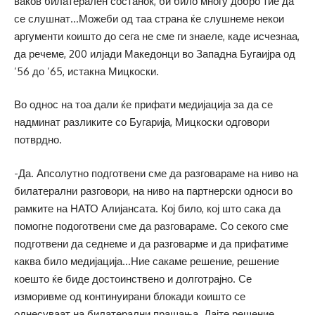
ваков билатерален состанок, би било многу добро тие да
се слушнат…Можеби од таа страна ќе слушнеме некои
аргументи коишто до сега не сме ги знаеле, каде исчезнаа,
да речеме, 200 илјади Македонци во Западна Бугаијра од
’56 до ’65, истакна Мицкоски.
Во однос на тоа дали ќе прифати медијација за да се
надминат разликите со Бугарија, Мицкоски одговори
потврдно.
-Да. Апсолутно подготвени сме да разговараме на ниво на
билатерални разговори, на ниво на партнерски односи во
рамките на НАТО Алијансата. Кој било, кој што сака да
помогне подоготвени сме да разговараме. Со секого сме
подготвени да седнеме и да разговарме и да прифатиме
каква било медијација…Ние сакаме решение, решение
коешто ќе биде достоинствено и долготрајно. Се
изморивме од континуирани блокади коишто се
однесуваат на билатерални прашања. Дајте решение