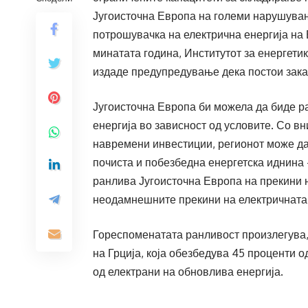
Југоисточна Европа на големи нарушувањ
потрошувачка на електрична енергија на 
минатата година, Институтот за енергетик
издаде предупредување дека постои закан
Југоисточна Европа би можела да биде р
енергија во зависност од условите. Со 
навремени инвестиции, регионот може да
почиста и побезбедна енергетска иднина 
ранлива Југоисточна Европа на прекини н
неодамнешните прекини на електричната 
Гореспоменатата ранливост произлегува, 
на Грција, која обезбедува 45 проценти о
од електрани на обновлива енергија.