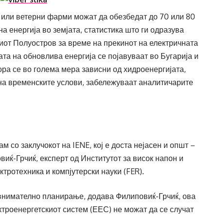
 или ветерни фарми можат да обезбедат до 70 или 80
а енергија во земјата, статистика што ги одразува
от Полуостров за време на прекинот на електричната
ата на обновлива енергија се појавуваат во Бугарија и
ора се во голема мера зависни од хидроенергијата,
на временските услови, забележуваат аналитичарите
м со заклучокот на IENE, кој е доста нејасен и општ –
виќ-Грчиќ, експерт од Институтот за висок напон и
ктротехника и компјутерски науки (FER).
внимателно планирање, додава Филиповиќ-Грчиќ, ова
ктроенергетскиот систем (ЕЕС) не можат да се случат