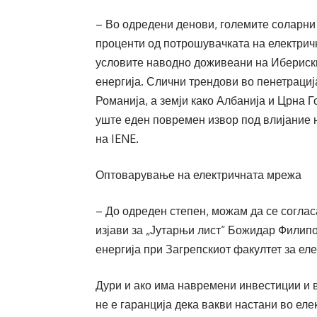
– Во одредени денови, големите соларни
проценти од потрошувачката на електричн
условите наводно доживеани на Ибериски
енергија. Слични трендови во пенетрациј
Романија, а земји како Албанија и Црна Г
уште еден повремен извор под влијание 
на IENE.
Оптоварување на електричната мрежа
– До одреден степен, можам да се согласа
изјави за „Јутарњи лист“ Божидар Филипо
енергија при Загрепскиот факултет за еле
Дури и ако има навремени инвестиции и 
не е гаранција дека вакви настани во еле