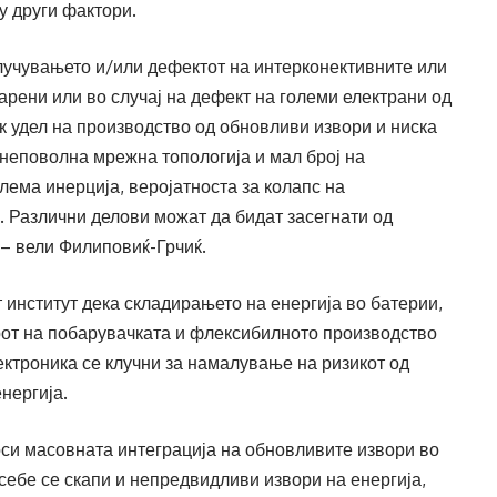
гу други фактори.
клучувањето и/или дефектот на интерконективните или
арени или во случај на дефект на големи електрани од
ок удел на производство од обновливи извори и ниска
 неповолна мрежна топологија и мал број на
лема инерција, веројатноста за колапс на
. Различни делови можат да бидат засегнати од
– вели Филиповиќ-Грчиќ.
т институт дека складирањето на енергија во батерии,
от на побарувачката и флексибилното производство
ктроника се клучни за намалување на ризикот од
нергија.
оси масовната интеграција на обновливите извори во
 себе се скапи и непредвидливи извори на енергија,