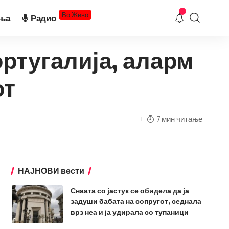
Во Живо
ња
Радио
ортугалија, аларм
от
7 мин читање
НАЈНОВИ вести
Снаата со јастук се обидела да ја
задуши бабата на сопругот, седнала
врз неа и ја удирала со тупаници