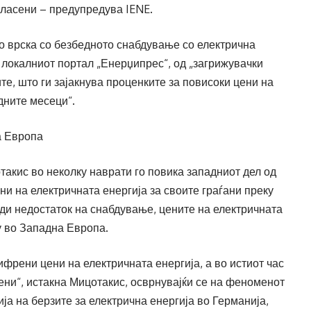
огласени – предупредува IENE.
о врска со безбедното снабдување со електрична
и локалниот портал „Енерџипрес“, од „загрижувачки
те, што ги зајакнува проценките за повисоки цени на
дните месеци“.
а Европа
такис во неколку наврати го повика западниот дел од
ни на електричната енергија за своите граѓани преку
ради недостаток на снабдување, цените на електричната
у во Западна Европа.
френи цени на електричната енергија, а во истиот час
цени“, истакна Мицотакис, осврнувајќи се на феноменот
ја на берзите за електрична енергија во Германија,