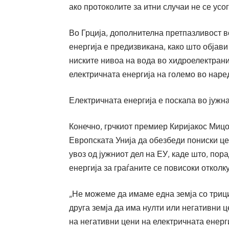
ако протоколите за итни случаи не се ус
Во Грција, дополнителна претпазливост в
енергија е предизвикана, како што објав
ниските нивоа на вода во хидроелектрани
електричната енергија на големо во наре
Електричната енергија е поскапа во јужн
Конечно, грчкиот премиер Киријакос Мицо
Европската Унија да обезбеди пониски це
увоз од јужниот дел на ЕУ, каде што, по
енергија за граѓаните се повисоки отколк
„Не можеме да имаме една земја со трици
друга земја да има нулти или негативни 
на негативни цени на електричната енерги