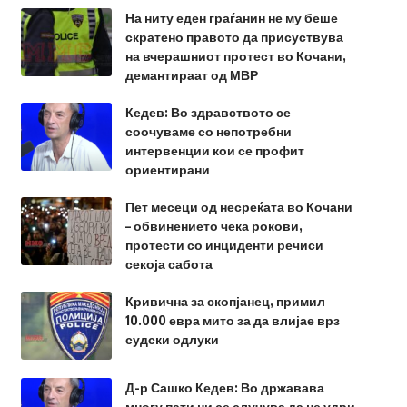
На ниту еден граѓанин не му беше
скратено правото да присуствува
на вчерашниот протест во Кочани,
демантираат од МВР
Кедев: Во здравството се
соочуваме со непотребни
интервенции кои се профит
ориентирани
Пет месеци од несреќата во Кочани
– обвинението чека рокови,
протести со инциденти речиси
секоја сабота
Кривична за скопјанец, примил
10.000 евра мито за да влијае врз
судски одлуки
Д-р Сашко Кедев: Во државава
многу пати ни се случува да не удри