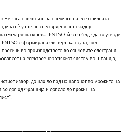
време кога причините за прекинот на електричната
година сè уште не се утврдени, што чадор-
на електрична мрежа, ENTSO, ќе се обиде да го утврди
а ENTSO е формирана експертска група, чии
а прекини во производството во сончевите електрани
колапсот на електроенергетскиот систем во Шпанија,
истиот извор, дошло до пад на напонот во мрежите на
и во дел од Франција и довело до прекин на
лист“.