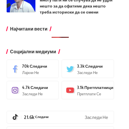
нешто за да сфатиме дека нешто
треба историски да се смени
Најчитани вести
Социјални медиуми
70k
Следачи
3.3k
Следачи
Лајкни Не
Заследи Не
4.7k
Следачи
3.1k
Претплатници
Заследи Не
Претплати Се
21.6k
Следачи
Заследи Не