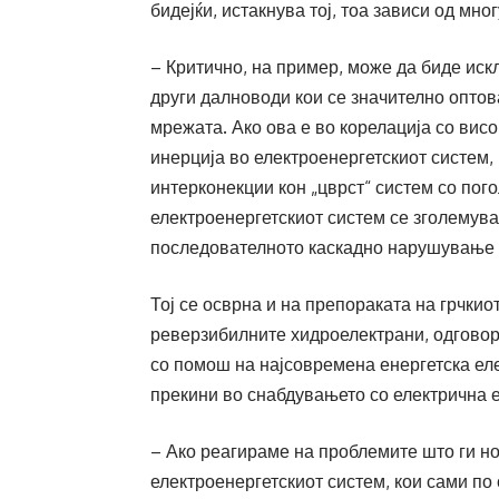
бидејќи, истакнува тој, тоа зависи од мно
– Критично, на пример, може да биде ис
други далноводи кои се значително оптов
мрежата. Ако ова е во корелација со вис
инерција во електроенергетскиот систем,
интерконекции кон „цврст“ систем со пого
електроенергетскиот систем се зголемува
последователното каскадно нарушување 
Тој се осврна и на препораката на грчкио
реверзибилните хидроелектрани, одговор
со помош на најсовремена енергетска еле
прекини во снабдувањето со електрична е
– Ако реагираме на проблемите што ги н
електроенергетскиот систем, кои сами по