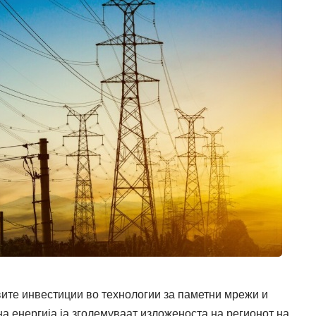
вите инвестиции во технологии за паметни мрежи и
а енергија ја зголемуваат изложеноста на регионот на