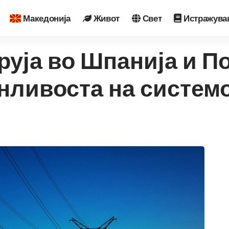
Македонија
Живот
Свет
Истражува
руја во Шпанија и П
анливоста на систем