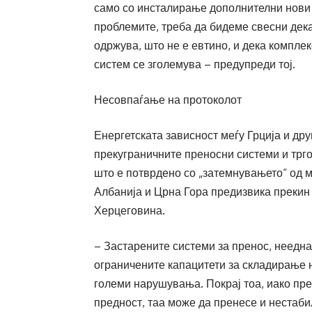
само со инсталирање дополнителни нови 
проблемите, треба да бидеме свесни дека 
одржува, што не е евтино, и дека компле
систем се зголемува – предупреди тој.
Несовпаѓање на протоколот
Енергетската зависност меѓу Грција и др
прекуграничните преносни системи и трго
што е потврдено со „затемнувањето“ од м
Албанија и Црна Гора предизвика прекин 
Херцеговина.
– Застарените системи за пренос, неедн
ограничените капацитети за складирање н
големи нарушувања. Покрај тоа, иако пре
предност, таа може да пренесе и нестаб