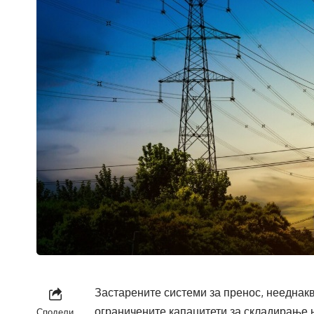
Застарените системи за пренос, нееднак
ограничените капацитети за складирање н
Сподели