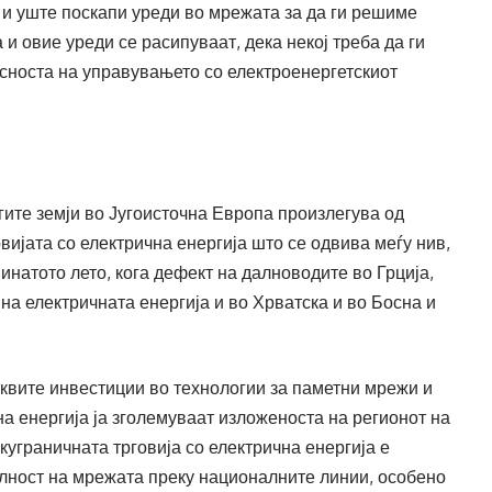
и уште поскапи уреди во мрежата за да ги решиме
и овие уреди се расипуваат, дека некој треба да ги
ксноста на управувањето со електроенергетскиот
угите земји во Југоисточна Европа произлегува од
вијата со електрична енергија што се одвива меѓу нив,
инатото лето, кога дефект на далноводите во Грција,
на електричната енергија и во Хрватска и во Босна и
аквите инвестиции во технологии за паметни мрежи и
а енергија ја зголемуваат изложеноста на регионот на
куграничната трговија со електрична енергија е
илност на мрежата преку националните линии, особено