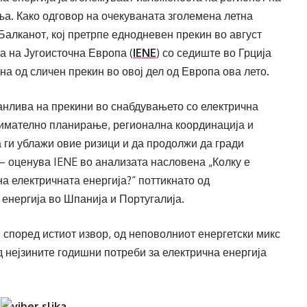
а. Како одговор на очекуваната зголемена летна
Балканот, кој претрпе еднодневен прекин во август
а на Југоисточна Европа (
IENE
) со седиште во Грција
а од сличен прекин во овој дел од Европа ова лето.
анлива на прекини во снабдувањето со електрична
внимателно планирање, регионална координација и
 ги ублажи овие ризици и да продолжи да гради
– оценува IENE во анализата насловена „Колку е
а електричната енергија?“ поттикнато од
енергија во Шпанија и Португалија.
според истиот извор, од неповолниот енергетски микс
д нејзините годишни потреби за електрична енергија