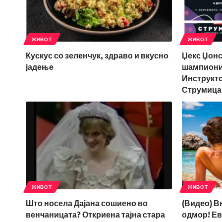
ЖИВОТ
ЖИВОТ
Кускус со зеленчук, здраво и вкусно
Џекс Џонс
јадење
шампиони 
Инструкто
Струмица
ЖИВОТ
ЖИВОТ
Што носела Дајана сошиено во
(Видео) В
венчаницата? Откриена тајна стара
одмор! Ев