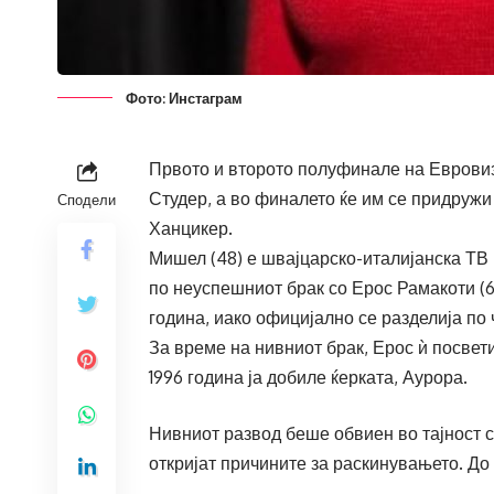
Фото: Инстаграм
Првото и второто полуфинале на Евровиз
Студер, а во финалето ќе им се придружи
Сподели
Ханцикер.
Мишел (48) е швајцарско-италијанска ТВ 
по неуспешниот брак со Ерос Рамакоти (61
година, иако официјално се разделија по 
За време на нивниот брак, Ерос ѝ посветил
1996 година ја добиле ќерката, Аурора.
Нивниот развод беше обвиен во тајност с
откријат причините за раскинувањето. До