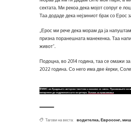
сектата. Ми рекоа дека мојот сопруг е лош 
Таа додаде дека нејзиниот брак со Ерос з
„Ерос ми рече дека морам да ја напуштам 
призна поранешната манекенка. Таа напи
живот“.
Подоцна, во 2014 година, таа се омажи з
2022 година. Со него има две ќерки, Сол
©ММС.мк Крадењето авторски текстови е казниво со закон. Преземањето на а
хиперлинк до содржината што се цитира.
Услови за превземање
водителка
,
Евросонг
,
миш
Тагови на веста: