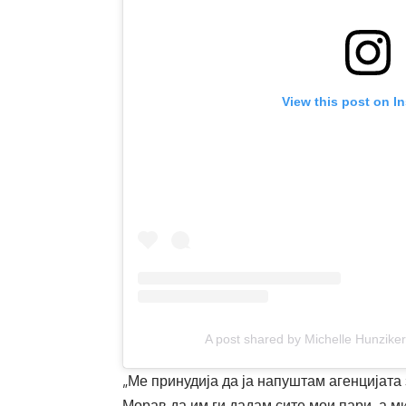
View this post on I
A post shared by Michelle Hunzike
„Ме принудија да ја напуштам агенцијата
Морав да им ги дадам сите мои пари, а ми