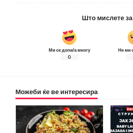
Што мислете за
Ми се допаѓа многу
Не ми 
0
Можеби ќе ве интересира