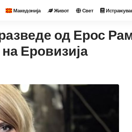
Македонија
Живот
Свет
Истражува
 разведе од Ерос Рам
 на Еровизија