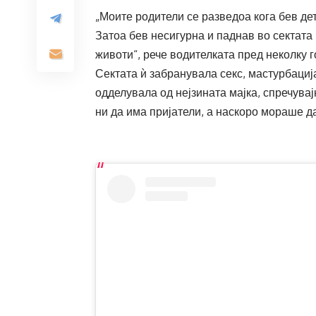
„Моите родители се разведоа кога бев дет
Затоа бев несигурна и паднав во сектата 
животи“, рече водителката пред неколку 
Сектата ѝ забранувала секс, мастурбациј
одделувала од нејзината мајка, спречувај
ни да има пријатели, а наскоро мораше д