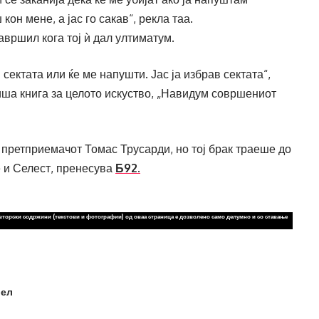
кон мене, а јас го сакав“, рекла таа.
авршил кога тој ѝ дал ултиматум.
сектата или ќе ме напушти. Јас ја избрав сектата“,
ша книга за целото искуство, „Навидум совршениот
а претприемачот Томас Трусарди, но тој брак траеше до
е и Селест, пренесува
Б92.
вторски содржини (текстови и фотографии) од оваа страница е дозволено само делумно и со ставање
ел