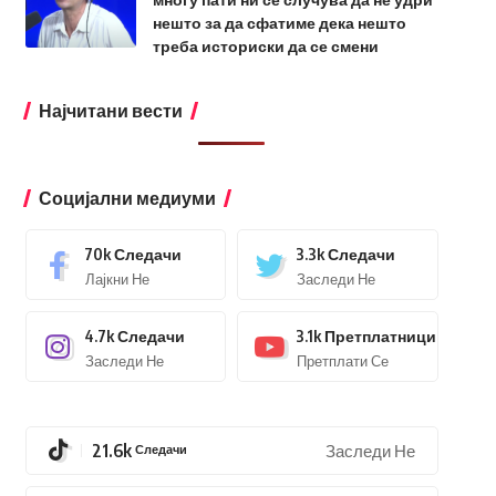
нешто за да сфатиме дека нешто
треба историски да се смени
Најчитани вести
Социјални медиуми
70k
Следачи
3.3k
Следачи
Лајкни Не
Заследи Не
4.7k
Следачи
3.1k
Претплатници
Заследи Не
Претплати Се
21.6k
Следачи
Заследи Не