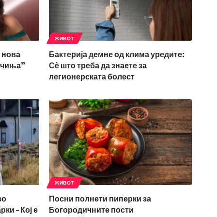
ЖИВОТ
 нова
Бактерија демне од клима уредите:
нчиња”
Сѐ што треба да знаете за
легионерската болест
ЖИВОТ
во
Посни полнети пиперки за
ки – Кој е
Богородичните пости