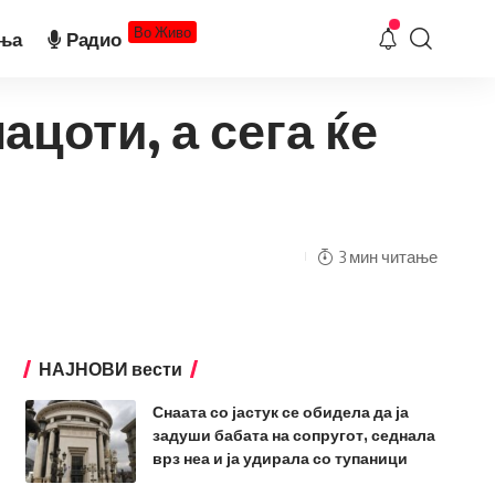
Во Живо
ња
Радио
ацоти, а сега ќе
3 мин читање
НАЈНОВИ вести
Снаата со јастук се обидела да ја
задуши бабата на сопругот, седнала
врз неа и ја удирала со тупаници