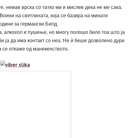
е, немав врска со татко ми и мислев дека не ме сака.
Воини на светлината, која се базира на минати
години за германски Билд.
а, алкохол и пушење, но многу полошо било тоа што ја
ќи ја да има контакт со неа. Не ѝ беше дозволено дури
а се откаже од манекенството.