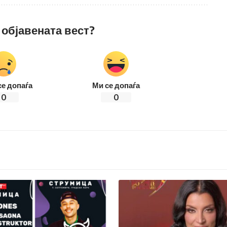
 објавената вест?
се допаѓа
Ми се допаѓа
0
0