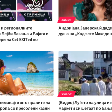
ЖИВОТ
 и регионалните
Андријана Јаневска ѝ даде
Бејби Лазања и Бајага и
душа на „Каде сте Македо
ри на Get EXITed во
ЖИВОТ
нимавајте што правите на
(Видео) Луѓето на улица и 
ропа со пресолени казни
маркети си шетаат по бањар