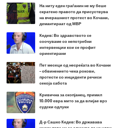
На ниту еден граѓанин не му беше
скратено правото да присуствува
на вчерашниот протест во Кочани,
демантираат од МВР
Кедев: Во здравството се
соочуваме со непотребни
интервенции кои се профит
ориентирани
Пет месеци од несреќата во Кочани
– обвинението чека рокови,
протести со инциденти речиси
секоја сабота
Кривична за скопјанец, примил
10.000 евра мито за да влијае врз
судски одлуки
Д-р Сашко Кедев: Во државава
многу пати ни се случува да не удри