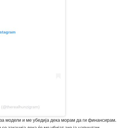
nstagram
r (@therealhunzigram)
 за модели и ме убедија дека морам да ги финансирам.
 се заканија дека ќе ме убијат ако ја напуштам