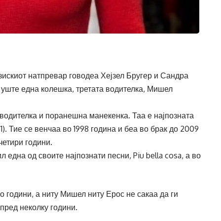
искиот натпревар говодеа Хејзел Бругер и Сандра
 уште една колешка, третата водителка, Мишел
водителка и поранешна манекенка. Таа е најпозната
). Тие се венчаа во 1998 година и беа во брак до 2009
четири години.
 една од своите најпознати песни, Piu bella cosa, а во
о години, а ниту Мишел ниту Ерос не сакаа да ги
 пред неколку години.