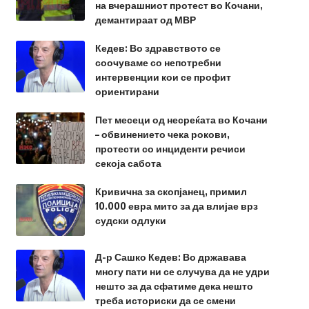
на вчерашниот протест во Кочани,
демантираат од МВР
Кедев: Во здравството се
соочуваме со непотребни
интервенции кои се профит
ориентирани
Пет месеци од несреќата во Кочани
– обвинението чека рокови,
протести со инциденти речиси
секоја сабота
Кривична за скопјанец, примил
10.000 евра мито за да влијае врз
судски одлуки
Д-р Сашко Кедев: Во државава
многу пати ни се случува да не удри
нешто за да сфатиме дека нешто
треба историски да се смени