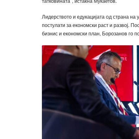
татковината“, истакна Мукаетов.
Лидерството и едукацијата oд страна на 
постулати за економски раст и развој. П
бизнис и економски план, Борозанов го п