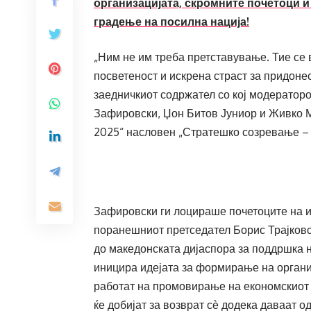
организацијата, скромните почетоци и
градење на посилна нација!
„Ним не им треба претставување. Тие се 
посветеност и искрена страст за придоне
заедничкиот содржател со кој модераторо
Зафировски, Џон Битов Јуниор и Живко М
2025“ насловен „Стратешко созревање – 
Зафировски ги лоцираше почетоците на ид
поранешниот претседател Борис Трајковс
до македонската дијаспора за поддршка 
иницира идејата за формирање на органи
работат на промовирање на економскиот р
ќе добијат за возврат сѐ додека даваат о