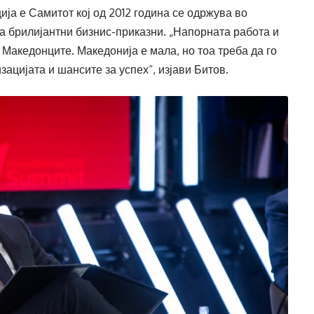
ја е Самитот кој од 2012 година се одржува во
ма брилијантни бизнис-приказни. „Напорната работа и
 Македонците. Македонија е мала, но тоа треба да го
зацијата и шансите за успех“, изјави Битов.