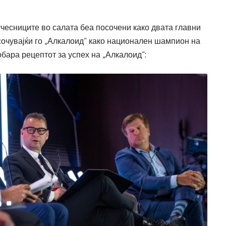
учесниците во салата беа посочени како двата главни
осочувајќи го „Алкалоид“ како национален шампион на
обара рецептот за успех на „Алкалоид“: