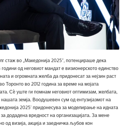
олг стаж во „Македонија 2025“, потенцираше дека
4 години од неговиот мандат е визионерското единство
ната и огромната желба да придонесат за нејзин раст
во Торонто во 2012 година за време на мојата
ата. Сè уште ги помнам неговиот оптимизам, желбата,
а нашата земја. Воодушевен сум од ентузијазмот на
Македонија 2025’ придонесува за моделирање на идната
 за додадена вредност на организацијата. За мене
о од визија, акција и заедничка љубов кон