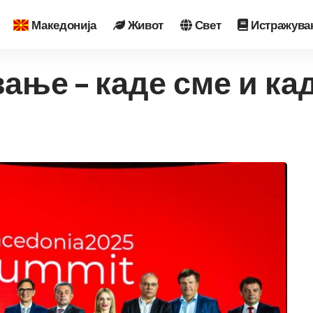
Македонија
Живот
Свет
Истражува
ање – каде сме и ка