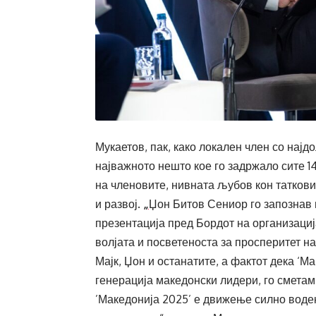
Мукаетов, пак, како локален член со најд
најважното нешто кое го задржало сите 1
на членовите, нивната љубов кон таткови
и развој.
„
Џон Битов Сениор го запознав 
презентација пред Бордот на организациј
волјата и посветеноста за просперитет н
Мајк, Џон и останатите, а фактот дека ‘
генерација македонски лидери, го сметам
’Македонија 2025’ е движење силно воден