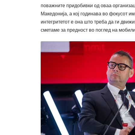
поважните придобивки од оваа организаци
Македонија, а кој годинава во фокусот и
интегритетот е она што треба да ги движи
сметаме за предност во поглед на мобили