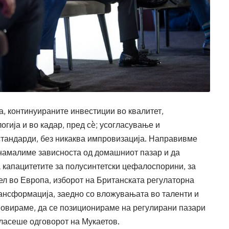
а, континуираните инвестиции во квалитет,
гија и во кадар, пред сè; усогласување и
тандарди, без никаква импровизација. Направивме
 намалиме зависноста од домашниот пазар и да
 капацитетите за полусинтетски цефалоспорини, за
ел во Европа, изборот на Британската регулаторна
рансформација, заедно со вложувањата во таленти и
новираме, да се позиционираме на регулирани пазари
гласеше одговорот на Мукаетов.