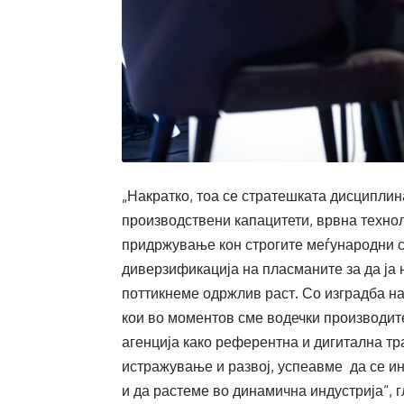
„Накратко, тоа се стратешката дисциплин
производствени капацитети, врвна техноло
придржување кон строгите меѓународни с
диверзификација на пласманите за да ја
поттикнеме одржлив раст. Со изградба на
кои во моментов сме водечки производит
агенција како референтна и дигитална т
истражување и развој, успеавме да се и
и да растеме во динамична индустрија“, 