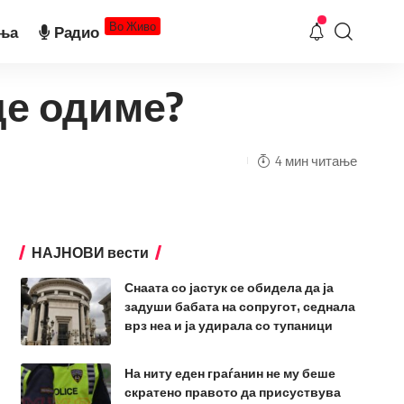
Во Живо
ња
Радио
де одиме?
4 мин читање
НАЈНОВИ вести
Снаата со јастук се обидела да ја
задуши бабата на сопругот, седнала
врз неа и ја удирала со тупаници
На ниту еден граѓанин не му беше
скратено правото да присуствува