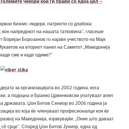
 големите чекори кои ги прави со една цел –
врвни бизнис-лидери, патриоти со длабока
с кон напредокот на нашата татковина“, гласеше
т Боријан Борозанов го најави учеството на Мајк
укаетов на вториот панел на Самитот „Македонија
каде сме и каде одиме?“
ејата за организацијата во 2002 година, кога
ки, а подоцна и Бранко Црвенковски упатуваат апел
на државата. Џон Битов Сениор во 2006 година ја
зација во која ќе членуваат професионалци кои ќе
азвој на Македонија, изјавувајќи: „Оние што даваат
д сè срце“. Според Џон Битов Јуниор, една од