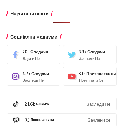
Најчитани вести
Социјални медиуми
70k
Следачи
3.3k
Следачи
Лајкни Не
Заследи Не
4.7k
Следачи
3.1k
Претплатници
Заследи Не
Претплати Се
21.6k
Следачи
Заследи Не
75
Претплатници
Зачлени се