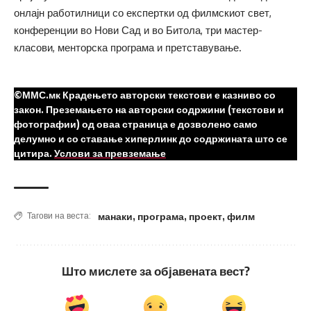
онлајн работилници со експертки од филмскиот свет,
конференции во Нови Сад и во Битола, три мастер-
класови, менторска програма и претставување.
©ММС.мк Крадењето авторски текстови е казниво со
закон. Преземањето на авторски содржини (текстови и
фотографии) од оваа страница е дозволено само
делумно и со ставање хиперлинк до содржината што се
цитира.
Услови за превземање
манаки
,
програма
,
проект
,
филм
Тагови на веста:
Што мислете за објавената вест?