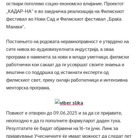
оствари поголемо социо-економско влијание. Проектот
„КАДАР-НА“ е во заедничка реализација на Филмскиот
фестивал во Нови Сад и Филмскиот фестивал „Браќа
Манаки“.
Постоењето на родовата нерамноправност е утврдено на
сите нивоа во аудиовизуелната индустрија, а оваа
програма е наменета за нови и млади уметници, филмски
работнички кои сакаат да ги усовршат своите знаења и
вештини со поддршка од истакнати експерти од
филмскиот свет, преку онлајн работилници и интензивна
менторска програма.
Повикот е отворен до 09.06.2025 и за да се пријавите,
неопходно е да го пополните формуларот даден тука.
Резултатите ќе бидат објавени на 16-ти јуни. Линк за
пријавување Учесничките ќе имаат можност да следат пет