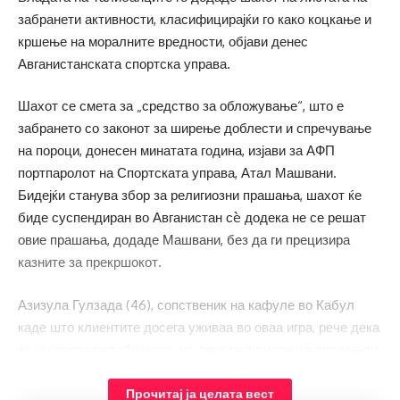
забранети активности, класифицирајќи го како коцкање и
кршење на моралните вредности, објави денес
Авганистанската спортска управа.
Шахот се смета за „средство за обложување“, што е
забрането со законот за ширење доблести и спречување
на пороци, донесен минатата година, изјави за АФП
портпаролот на Спортската управа, Атал Машвани.
Бидејќи станува збор за религиозни прашања, шахот ќе
биде суспендиран во Авганистан сè додека не се решат
овие прашања, додаде Машвани, без да ги прецизира
казните за прекршокот.
Азизула Гулзада (46), сопственик на кафуле во Кабул
каде што клиентите досега уживаа во оваа игра, рече дека
ќе ја спроведе забраната, но дека религиозните аргументи
не го убедиле во исправноста на одлуката.
Прочитај ја целата вест