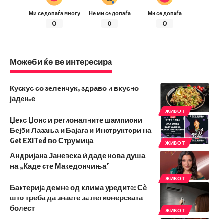
Ми се допаѓа многу
Не ми се допаѓа
Ми се допаѓа
0
0
0
Можеби ќе ве интересира
Кускус со зеленчук, здраво и вкусно
јадење
ЖИВОТ
Џекс Џонс и регионалните шампиони
Бејби Лазања и Бајага и Инструктори на
Get EXITed во Струмица
ЖИВОТ
Андријана Јаневска ѝ даде нова душа
на „Каде сте Македончиња”
ЖИВОТ
Бактерија демне од клима уредите: Сѐ
што треба да знаете за легионерската
болест
ЖИВОТ