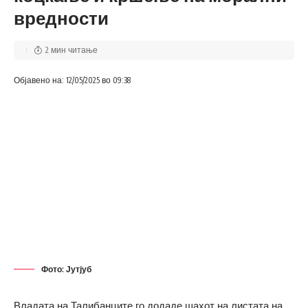
вредности
2 мин читање
Објавено на: 12/05/2025 во 09:38
Фото: Јутјуб
Владата на Талибанците го додаде шахот на листата на