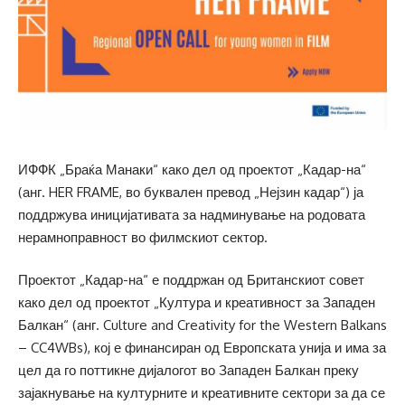
ИФФК „Браќа Манаки“ како дел од проектот „Кадар-на“
(анг. HER FRAME, во буквален превод „Нејзин кадар“) ја
поддржува иницијативата за надминување на родовата
нерамноправност во филмскиот сектор.
Проектот „Кадар-на“ е поддржан од Британскиот совет
како дел од проектот „Култура и креативност за Западен
Балкан“ (анг. Culture and Creativity for the Western Balkans
– CC4WBs), кој е финансиран од Европската унија и има за
цел да го поттикне дијалогот во Западен Балкан преку
зајакнување на културните и креативните сектори за да се