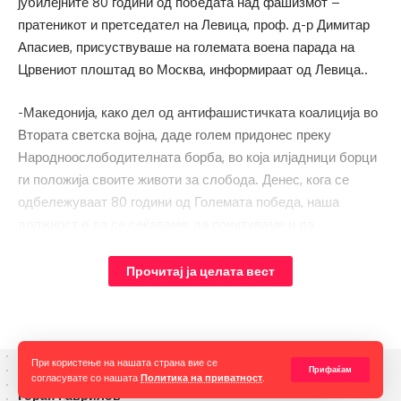
јубилејните 80 години од победата над фашизмот –
пратеникот и претседател на Левица, проф. д-р Димитар
Апасиев, присуствуваше на големата воена парада на
Црвениот плоштад во Москва, информираат од Левица..
-Македонија, како дел од антифашистичката коалиција во
Втората светска војна, даде голем придонес преку
Народноослободителната борба, во која илјадници борци
ги положија своите животи за слобода. Денес, кога се
одбележуваат 80 години од Големата победа, наша
должност е да се сеќаваме, да почитуваме и да
продолжиме да се бориме против сите форми на
неофашизам и ревизионизам, во духот на вистинскиот
Прочитај ја целата вест
македонски антифашизам. Со оваа посета, Левица ја
потврдува својата антифашистичка ориентација и
историска поврзаност со борбата на народите против
окупацијата, теророт и транските режими. Слава им на
При користење на нашата страна вие се
Прифаќам
согласувате со нашата
Политика на приватност
.
хероите! Смрт на фашизмот, слобода на народот, стои во
Горан Гаврилов