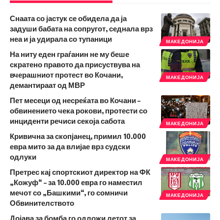
Снаата со јастук се обидела да ја
задуши бабата на сопругот, седнала врз
неа и ја удирала со тупаници
МАКЕДОНИЈА
На ниту еден граѓанин не му беше
скратено правото да присуствува на
вчерашниот протест во Кочани,
МАКЕДОНИЈА
демантираат од МВР
Пет месеци од несреќата во Кочани –
обвинението чека рокови, протести со
инциденти речиси секоја сабота
МАКЕДОНИЈА
Кривична за скопјанец, примил 10.000
евра мито за да влијае врз судски
одлуки
МАКЕДОНИЈА
Претрес кај спортскиот директор на ФК
„Кожуф“ – за 10.000 евра го наместил
мечот со „Башкими“, го сомничи
МАКЕДОНИЈА
Обвинителството
Дојава за бомба го одложи летот за