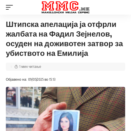
Штипска апелација ја отфрли
жалбата на Фадил Зејнелов,
осуден на доживотен затвор за
убиството на Емилија
1 мин читање
Објавено на: 09/05/2025 во 15:13