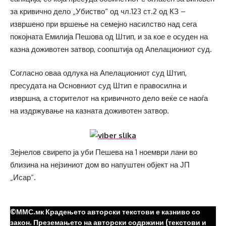
за кривично дело „Убиство“ од чл.123 ст.2 од КЗ –
извршено при вршење на семејно насилство над сега
покојната Емилија Пешова од Штип, и за кое е осуден на
казна доживотен затвор, соопштија од Апелациониот суд.
Согласно оваа одлука на Апелациониот суд Штип,
пресудата на Основниот суд Штип е правосилна и
извршна, а сторителот на кривичното дело веќе се наоѓа
на издржување на казната доживотен затвор.
Зејнелов свирепо ја уби Пешева на 1 ноември лани во
близина на нејзиниот дом во напуштен објект на ЈП
„Исар“.
©ММС.мк Крадењето авторски текстови е казниво со
закон. Преземањето на авторски содржини (текстови и