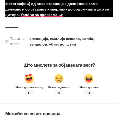
фотографии) од оваа страница е дозволено само
делумно и со ставање хиперлинк до содржината што се
цитира.
Услови за превземање
апелација
,
емилија пешева
,
жалба
,
Тагови на
веста:
зенделов
,
убиство
,
штип
Што мислете за објавената вест?
Ми се допаѓа многу
Не ми се допаѓа
Ми се допаѓа
0
0
0
Можеби ќе ве интересира