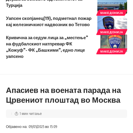
Турција
МАКЕДОНИЈА
Уапсен скопјанец(19), подметнал пожар
кај железничкиот надвозник во Тетово
МАКЕДОНИЈА
Кривична за седум лица за „местење”
на фудбалскиот натпревар ФК
„Кожуф”- ФК „Башкими”, едно лице
МАКЕДОНИЈА
уапсено
Апасиев на воената парада на
Црвениот плоштад во Москва
1 мин читање
Објавено на: 09/05/2025 во 15:09