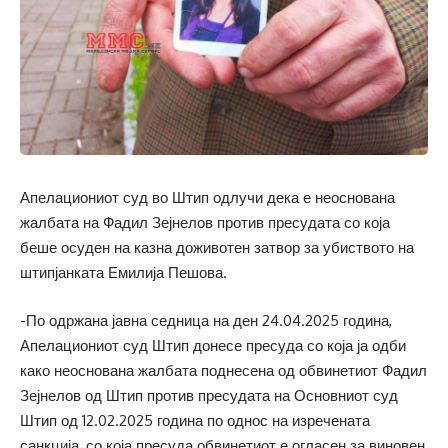
Апелациониот суд во Штип одлучи дека е неоснована
жалбата на Фадил Зејнелов против пресудата со која
беше осуден на казна доживотен затвор за убиството на
штипјанката Емилија Пешова.
-По одржана јавна седница на ден 24.04.2025 година,
Апелациониот суд Штип донесе пресуда со која ја одби
како неоснована жалбата поднесена од обвинетиот Фадил
Зејнелов од Штип против пресудата на Основниот суд
Штип од 12.02.2025 година по однос на изречената
санкција, со која пресуда обвинетиот е огласен за виновен